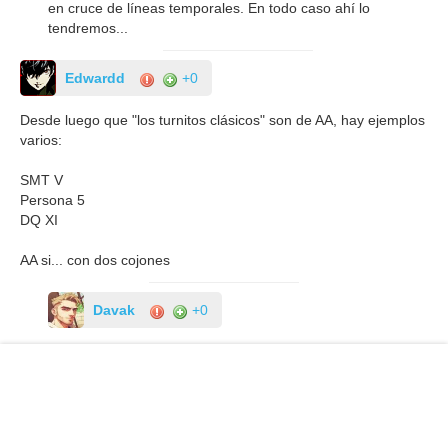
en cruce de líneas temporales. En todo caso ahí lo
tendremos...
Edwardd
+0
Desde luego que "los turnitos clásicos" son de AA, hay ejemplos
varios:
SMT V
Persona 5
DQ XI
AA si... con dos cojones
Davak
+0
Correcto AA a día de hoy. Juegos con un aspecto gráfico
modesto y técnicamente sencillos.
Fíjate ahora mismo estoy con el Persona5 Royal(que largo
se me está haciendo dios... ya voy por el palacio del
maruki) y es simplisimo. Para la potencia de ps3 muy digno,