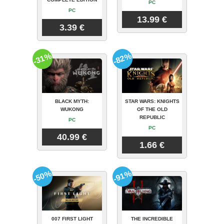
PC
PC
13.99 €
3.39 €
-31%
-82%
BLACK MYTH:
STAR WARS: KNIGHTS
WUKONG
OF THE OLD
REPUBLIC
PC
PC
40.99 €
1.66 €
-50%
-91%
007 FIRST LIGHT
THE INCREDIBLE