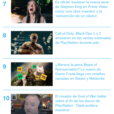
Es oficial: bautizan la nueva serie
de Stephen King en Prime Video
como 'una obra maestra' y la
'reinvención de un clásico'
Call of Duty: Black Ops 1 y 2
arrasaron en las ventas estimadas
de PlayStation durante julio
¿Merece la pena Beast of
Reincarnation? Lo nuevo de
Game Freak llega con reseñas
variadas en Steam y Metacritic
El creador de God of War habla
sobre el fin de los discos de
PlayStation: 'Ojalá pudiera
mentiros'