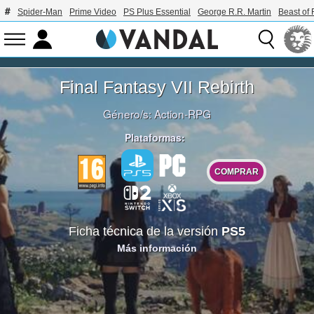
Spider-Man
Prime Video
PS Plus Essential
George R.R. Martin
Beast of 
Final Fantasy VII Rebirth
Género/s:
Action-RPG
Plataformas:
COMPRAR
Ficha técnica de la versión
PS5
Más información