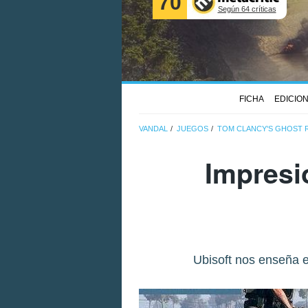
70
Según 64 críticas
FICHA
EDICIO
VANDAL
JUEGOS
TOM CLANCY'S GHOST 
Impresi
Ubisoft nos enseña e