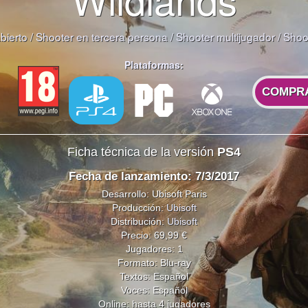
bierto
/
Shooter en tercera persona
/
Shooter multijugador
/
Shoot
Plataformas:
COMPR
Ficha técnica de la versión
PS4
Fecha de lanzamiento: 7/3/2017
Desarrollo: Ubisoft Paris
Producción:
Ubisoft
Distribución:
Ubisoft
Precio: 69,99 €
Jugadores: 1
Formato: Blu-ray
Textos: Español
Voces: Español
Online: hasta 4 jugadores