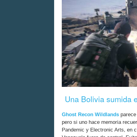
Una Bolivia sumida e
Ghost Recon Wildlands
parece 
pero si uno hace memoria recuer
Pandemic y Electronic Arts, en 