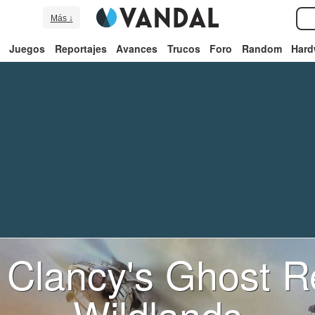
Más ↓
Juegos
Reportajes
Avances
Trucos
Foro
Random
Hard
Clancy's Ghost 
Wildlands