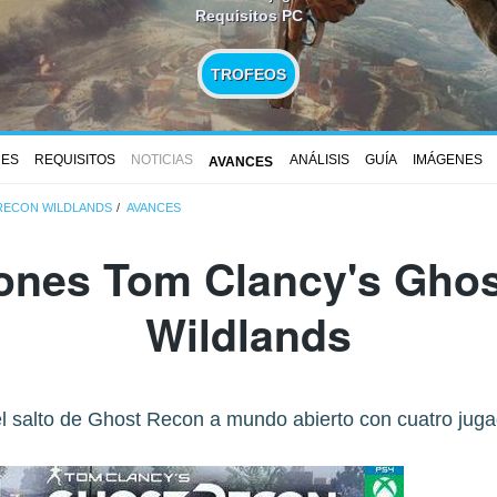
Requisitos PC
TROFEOS
NES
REQUISITOS
NOTICIAS
ANÁLISIS
GUÍA
IMÁGENES
AVANCES
RECON WILDLANDS
AVANCES
ones Tom Clancy's Gho
Wildlands
l salto de Ghost Recon a mundo abierto con cuatro juga