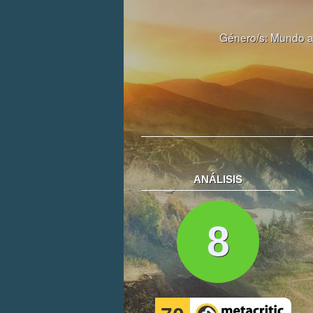
Género/s:
Mundo a
ANÁLISIS
8