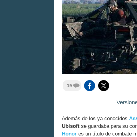
19
Version
Además de los ya conocidos
Ass
Ubisoft
se guardaba para su con
Honor
es un título de combate m