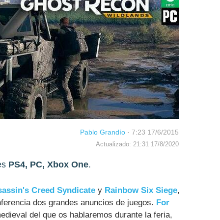
Pablo Grandío
·
7:23 17/6/2015
Actualizado: 21:31 17/8/2020
es
PS4, PC, Xbox One
.
assin's Creed Syndicate
y
Rainbow Six Siege
,
ferencia dos grandes anuncios de juegos.
For
edieval del que os hablaremos durante la feria,