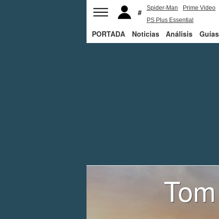
Spider-Man
Prime Video
PS Plus Essential
PORTADA
Noticias
George R.R. Martin
Análisis
Guías
Tom 