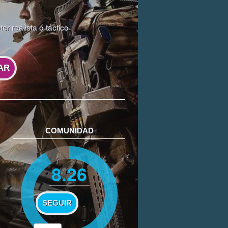
er realista ó táctico
AR
COMUNIDAD
8.26
SEGUIR