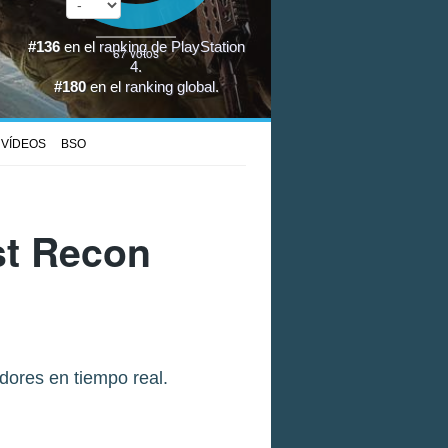
#136
en el
ranking de PlayStation
67
votos
4
.
#180
en el
ranking global
.
VÍDEOS
BSO
st Recon
dores en tiempo real.