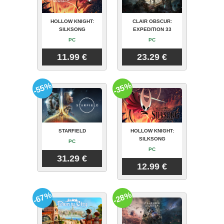
HOLLOW KNIGHT:
CLAIR OBSCUR:
SILKSONG
EXPEDITION 33
PC
PC
11.99 €
23.29 €
-55%
-35%
STARFIELD
HOLLOW KNIGHT:
SILKSONG
PC
PC
31.29 €
12.99 €
-67%
-28%