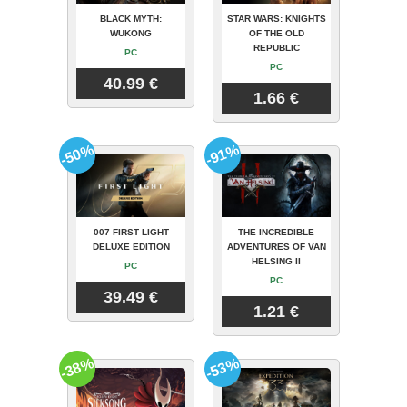
BLACK MYTH:
STAR WARS: KNIGHTS
WUKONG
OF THE OLD
REPUBLIC
PC
PC
40.99 €
1.66 €
-50%
-91%
007 FIRST LIGHT
THE INCREDIBLE
DELUXE EDITION
ADVENTURES OF VAN
HELSING II
PC
PC
39.49 €
1.21 €
-38%
-53%