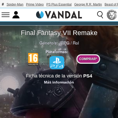
Spider-Man
Prime Video
PS Plus Essential
George R.R. Martin
Beast of 
Final Fantasy VII Remake
Género/s:
JRPG
/
Rol
Plataformas:
COMPRAR*
Ficha técnica de la versión
PS4
Más información