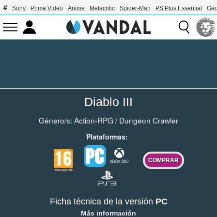
Sony
Prime Video
Anime
Metacritic
Spider-Man
PS Plus Essential
Geo
Diablo III
Género/s:
Action-RPG
/
Dungeon Crawler
Plataformas:
COMPRAR
Ficha técnica de la versión
PC
Más información