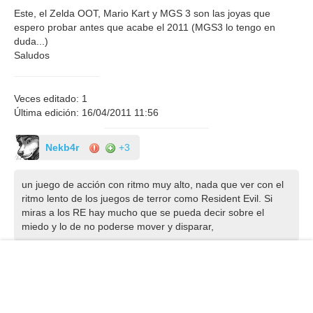
Este, el Zelda OOT, Mario Kart y MGS 3 son las joyas que
espero probar antes que acabe el 2011 (MGS3 lo tengo en
duda...)
Saludos
Veces editado: 1
Última edición: 16/04/2011 11:56
Nekb4r
+3
un juego de acción con ritmo muy alto, nada que ver con el
ritmo lento de los juegos de terror como Resident Evil. Si
miras a los RE hay mucho que se pueda decir sobre el
miedo y lo de no poderse mover y disparar,
AY QUE ME PARTO !! De acuerdo a la última pregunta, ellos
consideran que en mercenaries era necesario disparar a la vez
que moverse por la gran acción que hay, que en los otros tirulos