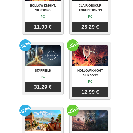
HOLLOW KNIGHT:
CLAIR OBSCUR:
SILKSONG
EXPEDITION 33
PC
PC
11.99 €
23.29 €
-55%
-35%
STARFIELD
HOLLOW KNIGHT:
SILKSONG
PC
PC
31.29 €
12.99 €
-67%
-28%