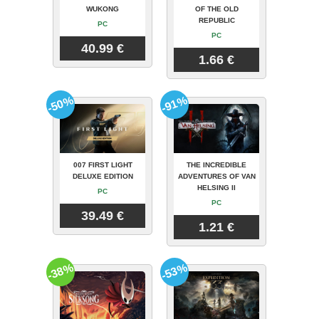
WUKONG
OF THE OLD
REPUBLIC
PC
PC
40.99 €
1.66 €
-50%
-91%
007 FIRST LIGHT
THE INCREDIBLE
DELUXE EDITION
ADVENTURES OF VAN
HELSING II
PC
PC
39.49 €
1.21 €
-38%
-53%