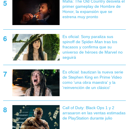
Mafia: The Old Country desvela el
primer gameplay de Hombre de
Honor, la expansión que se
estrena muy pronto
Es oficial: Sony paraliza sus
spinoff de Spider-Man tras los
fracasos y confirma que su
universo de héroes de Marvel no
seguirá
Es oficial: bautizan la nueva serie
de Stephen King en Prime Video
como 'una obra maestra' y la
'reinvención de un clásico'
Call of Duty: Black Ops 1 y 2
arrasaron en las ventas estimadas
de PlayStation durante julio