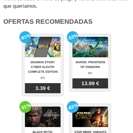
que queríamos.
OFERTAS RECOMENDADAS
-91%
-53%
DIGIMON STORY
AVATAR: FRONTIERS
CYBER SLEUTH:
OF PANDORA
COMPLETE EDITION
PC
PC
13.99 €
3.39 €
-31%
-82%
BLACK MYTH:
STAR WARS: KNIGHTS