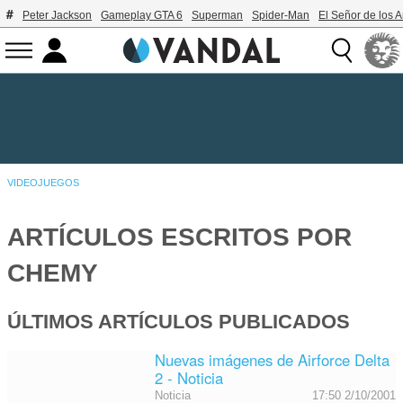
Peter Jackson
Gameplay GTA 6
Superman
Spider-Man
El Señor de los A
VIDEOJUEGOS
ARTÍCULOS ESCRITOS POR
CHEMY
ÚLTIMOS ARTÍCULOS PUBLICADOS
Nuevas imágenes de Airforce Delta
2 - Noticia
Noticia
17:50 2/10/2001