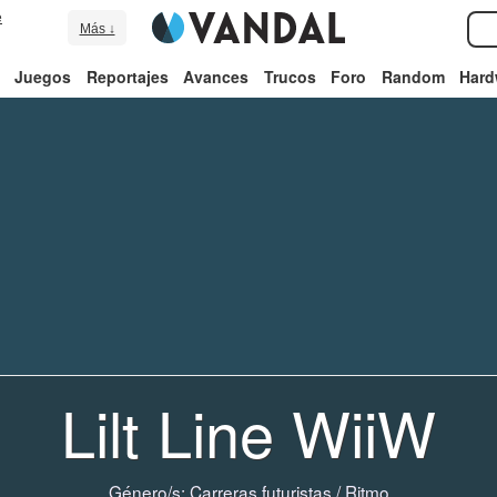
e
Más ↓
Juegos
Reportajes
Avances
Trucos
Foro
Random
Hard
Lilt Line WiiW
Género/s:
Carreras futuristas
/
Ritmo