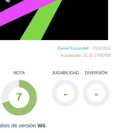
Daniel Escandell
·
13/3/2011
Actualizado: 21:31 17/8/2020
NOTA
JUGABILIDAD
DIVERSIÓN
-
-
7
lisis de versión
Wii
.