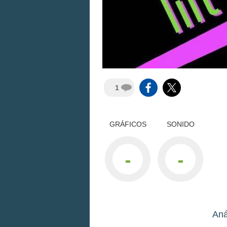
1
GRÁFICOS
SONIDO
-
-
Aná