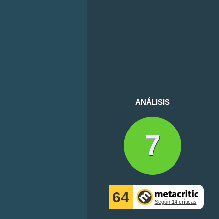
ANÁLISIS
7
64
Según 14 críticas