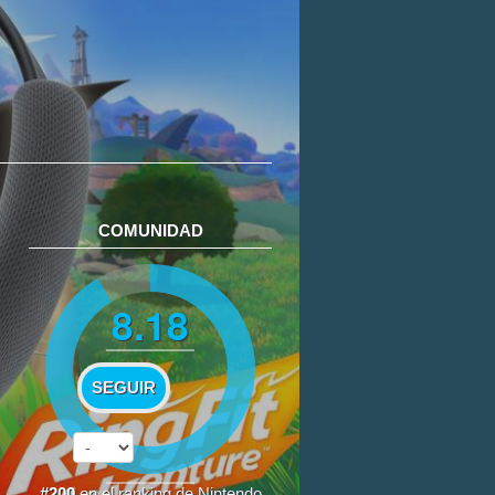
COMUNIDAD
8.18
SEGUIR
#200
en el
ranking de Nintendo