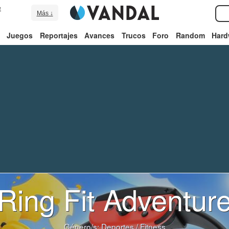
e
Más ↓
Juegos
Reportajes
Avances
Trucos
Foro
Random
Hard
Ring Fit Adventur
Género/s:
Deportes
/
Fitness