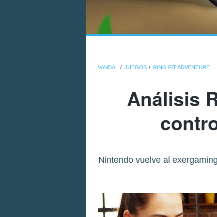
VANDAL
JUEGOS
RING FIT ADVENTURE
Análisis
R
contro
Nintendo vuelve al exergaming