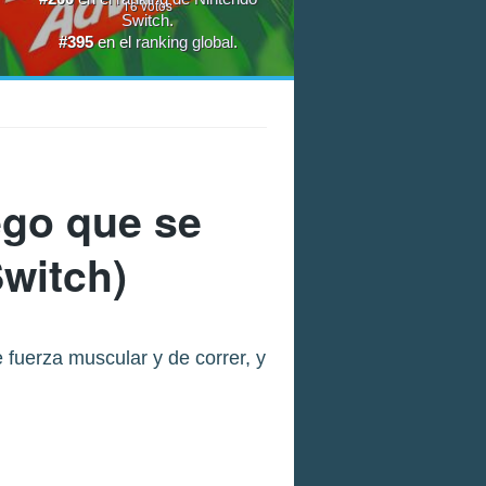
16
votos
Switch
.
#395
en el
ranking global
.
uego que se
Switch)
fuerza muscular y de correr, y