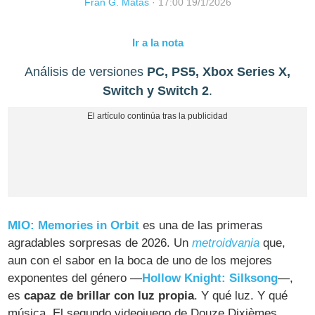
Fran G. Matas
·
17:00 19/1/2026
Ir a la nota
Análisis de versiones
PC, PS5, Xbox Series X,
Switch y Switch 2
.
MIO: Memories in Orbit
es una de las primeras
agradables sorpresas de 2026. Un
metroidvania
que,
aun con el sabor en la boca de uno de los mejores
exponentes del género —
Hollow Knight: Silksong
—,
es
capaz de brillar con luz propia
. Y qué luz. Y qué
música. El segundo videojuego de Douze Dixièmes