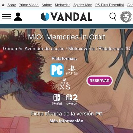
Sony
Prime Video
Anime
Metacritic
Spider-Man
PS Plus Essential
Geo
MIO: Memories in Orbit
Género/s:
Aventura de acción
/
Metroidvania
/
Plataformas 2D
Plataformas:
RESERVAR
Ficha técnica de la versión
PC
Más información