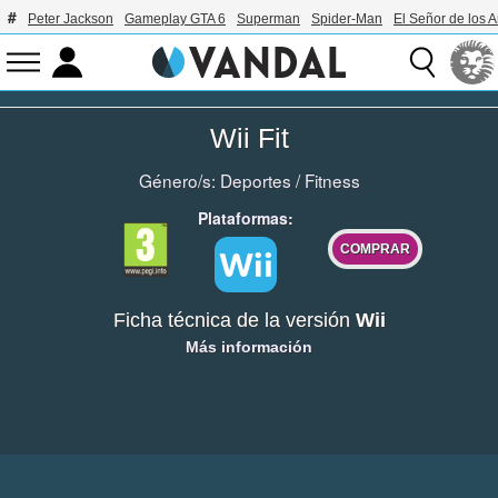
Peter Jackson
Gameplay GTA 6
Superman
Spider-Man
El Señor de los A
Wii Fit
Género/s:
Deportes
/
Fitness
Plataformas:
COMPRAR
Ficha técnica de la versión
Wii
Más información