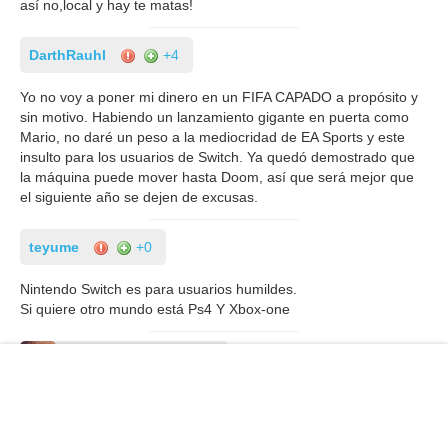
así no,local y hay te matas!
DarthRauhl
+4
Yo no voy a poner mi dinero en un FIFA CAPADO a propósito y
sin motivo. Habiendo un lanzamiento gigante en puerta como
Mario, no daré un peso a la mediocridad de EA Sports y este
insulto para los usuarios de Switch. Ya quedó demostrado que
la máquina puede mover hasta Doom, así que será mejor que
el siguiente año se dejen de excusas.
teyume
+0
Nintendo Switch es para usuarios humildes.
Si quiere otro mundo está Ps4 Y Xbox-one
IsiCampillo
+0
Tiene CR7 en la portada y se llama FIFA. Por muy cutre que
sea la versión, venderá bien.