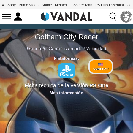
Sony
Prime Video
Anime
Metacritic
Spider-Man
PS Plus Essential
Geo
Gotham City Racer
Género/s:
Carreras arcade
/
Velocidad
Plataformas:
COMPRAR
Ficha técnica de la versión
PS One
Más información