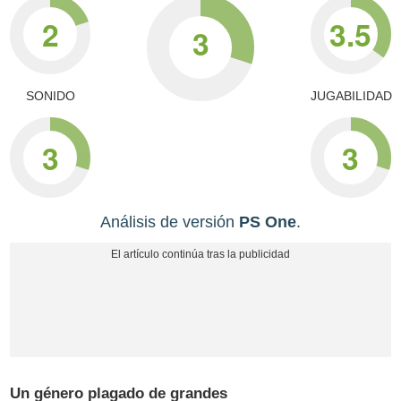
2
3.5
3
SONIDO
JUGABILIDAD
3
3
Análisis de versión
PS One
.
Un género plagado de grandes