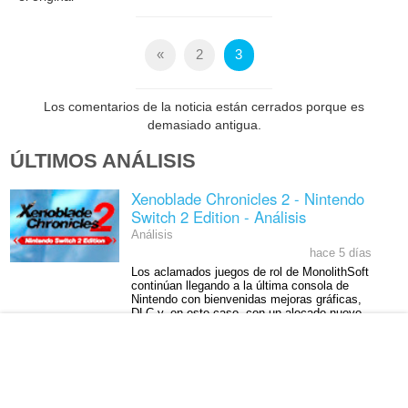
«
2
3
Los comentarios de la noticia están cerrados porque es
demasiado antigua.
ÚLTIMOS ANÁLISIS
Xenoblade Chronicles 2 - Nintendo
Switch 2 Edition - Análisis
Análisis
hace 5 días
Los aclamados juegos de rol de MonolithSoft
continúan llegando a la última consola de
Nintendo con bienvenidas mejoras gráficas,
DLC y, en este caso, con un alocado nuevo
modo.
Kusan: City of Wolves - Análisis
Análisis
hace 6 días