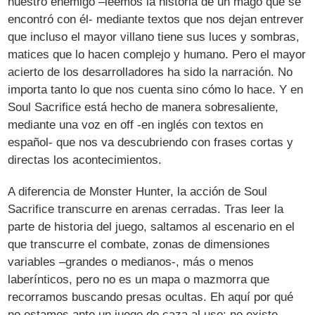
nuestro enemigo –leemos la historia de un mago que se
encontró con él- mediante textos que nos dejan entrever
que incluso el mayor villano tiene sus luces y sombras,
matices que lo hacen complejo y humano. Pero el mayor
acierto de los desarrolladores ha sido la narración. No
importa tanto lo que nos cuenta sino cómo lo hace. Y en
Soul Sacrifice está hecho de manera sobresaliente,
mediante una voz en off -en inglés con textos en
español- que nos va descubriendo con frases cortas y
directas los acontecimientos.
A diferencia de Monster Hunter, la acción de Soul
Sacrifice transcurre en arenas cerradas. Tras leer la
parte de historia del juego, saltamos al escenario en el
que transcurre el combate, zonas de dimensiones
variables –grandes o medianos-, más o menos
laberínticos, pero no es un mapa o mazmorra que
recorramos buscando presas ocultas. Eh aquí por qué
no estamos ante un juego de caza al uso: no existe