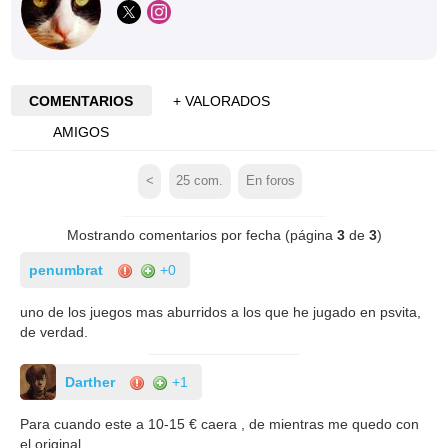
COMENTARIOS
+ VALORADOS
AMIGOS
<
25
com.
En foros
Mostrando comentarios por fecha (página
3
de
3
)
penumbrat
+0
uno de los juegos mas aburridos a los que he jugado en psvita,
de verdad.
Darther
+1
Para cuando este a 10-15 € caera , de mientras me quedo con
el original