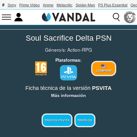
Sony
Prime Video
Anime
Metacritic
Spider-Man
PS Plus Essential
Geo
Soul Sacrifice Delta PSN
Género/s:
Action-RPG
Plataformas:
COMPRAR
Ficha técnica de la versión
PSVITA
Más información
TRUCOS PSVITA
TROFEOS