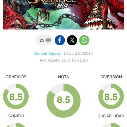
25
Ramón Varela
·
14:38 24/5/2014
Actualizado: 21:31 17/8/2020
GRÁFICOS
NOTA
DIVERSIÓN
8.5
8.5
8.5
SONIDO
JUGABILIDAD