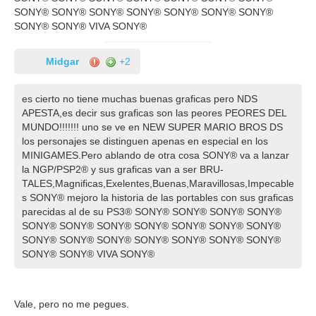
SONY® SONY® SONY® SONY® SONY® SONY® SONY®
SONY® SONY® VIVA SONY®
Midgar
+2
es cierto no tiene muchas buenas graficas pero NDS
APESTA,es decir sus graficas son las peores PEORES DEL
MUNDO!!!!!!! uno se ve en NEW SUPER MARIO BROS DS
los personajes se distinguen apenas en especial en los
MINIGAMES.Pero ablando de otra cosa SONY® va a lanzar
la NGP/PSP2® y sus graficas van a ser BRU-
TALES,Magnificas,Exelentes,Buenas,Maravillosas,Impecable
s SONY® mejoro la historia de las portables con sus graficas
parecidas al de su PS3® SONY® SONY® SONY® SONY®
SONY® SONY® SONY® SONY® SONY® SONY® SONY®
SONY® SONY® SONY® SONY® SONY® SONY® SONY®
SONY® SONY® VIVA SONY®
Vale, pero no me pegues.