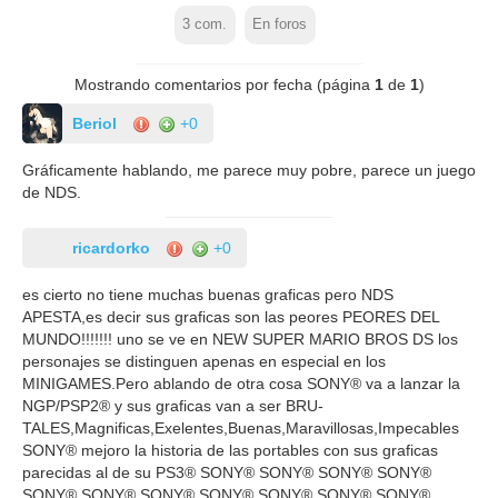
3
com.
En foros
Mostrando comentarios por fecha (página
1
de
1
)
Beriol
+0
Gráficamente hablando, me parece muy pobre, parece un juego
de NDS.
ricardorko
+0
es cierto no tiene muchas buenas graficas pero NDS
APESTA,es decir sus graficas son las peores PEORES DEL
MUNDO!!!!!!! uno se ve en NEW SUPER MARIO BROS DS los
personajes se distinguen apenas en especial en los
MINIGAMES.Pero ablando de otra cosa SONY® va a lanzar la
NGP/PSP2® y sus graficas van a ser BRU-
TALES,Magnificas,Exelentes,Buenas,Maravillosas,Impecables
SONY® mejoro la historia de las portables con sus graficas
parecidas al de su PS3® SONY® SONY® SONY® SONY®
SONY® SONY® SONY® SONY® SONY® SONY® SONY®