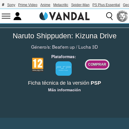
Sony
Prime Video
Anime
Metacritic
Spider-Man
PS Plus Essential
Geo
Naruto Shippuden: Kizuna Drive
Género/s:
Beat'em up
/
Lucha 3D
Plataformas:
COMPRAR
Ficha técnica de la versión
PSP
Más información