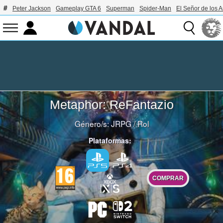
Peter Jackson
Gameplay GTA 6
Superman
Spider-Man
El Señor de los A
Metaphor: ReFantazio
Género/s:
JRPG
/
Rol
Plataformas:
COMPRAR