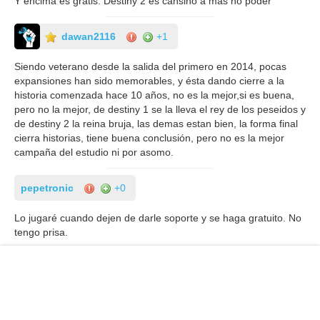
Y encima es gratis. Destiny 2 es cansino a más no poder
dawan2116
+1
Siendo veterano desde la salida del primero en 2014, pocas
expansiones han sido memorables, y ésta dando cierre a la
historia comenzada hace 10 años, no es la mejor,si es buena,
pero no la mejor, de destiny 1 se la lleva el rey de los peseidos y
de destiny 2 la reina bruja, las demas estan bien, la forma final
cierra historias, tiene buena conclusión, pero no es la mejor
campaña del estudio ni por asomo.
pepetronic
+0
Lo jugaré cuando dejen de darle soporte y se haga gratuito. No
tengo prisa.
«
2
3
Los comentarios de la noticia están cerrados porque es