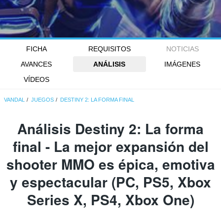
FICHA
REQUISITOS
NOTICIAS
AVANCES
ANÁLISIS
IMÁGENES
VÍDEOS
VANDAL
JUEGOS
DESTINY 2: LA FORMA FINAL
Análisis
Destiny 2: La forma
final
- La mejor expansión del
shooter MMO es épica, emotiva
y espectacular (PC, PS5, Xbox
Series X, PS4, Xbox One)