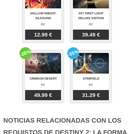
HOLLOW KNIGHT:
007 FIRST LIGHT
SILKSONG
DELUXE EDITION
PC
PC
12.99 €
39.49 €
-28%
-55%
CRIMSON DESERT
STARFIELD
PC
PC
49.99 €
31.29 €
NOTICIAS RELACIONADAS CON LOS
REQUISTOS DE DESTINY 2: LA FORMA