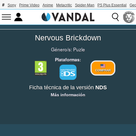
Sony
Prime Video
Anime
Metacritic
Spider-Man
PS Plus Essential
Geo
Nervous Brickdown
Género/s:
Puzle
Plataformas:
COMPRAR
Ficha técnica de la versión
NDS
Más información