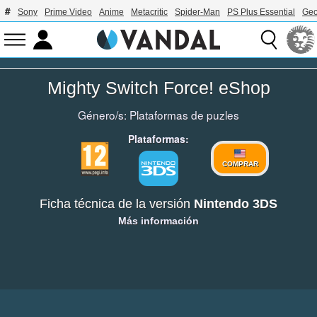
Sony
Prime Video
Anime
Metacritic
Spider-Man
PS Plus Essential
Geo
Mighty Switch Force! eShop
Género/s:
Plataformas de puzles
Plataformas:
COMPRAR
Ficha técnica de la versión
Nintendo 3DS
Más información