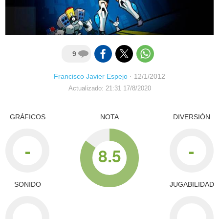
9
Francisco Javier Espejo
·
12/1/2012
Actualizado: 21:31 17/8/2020
GRÁFICOS
NOTA
DIVERSIÓN
-
-
8.5
SONIDO
JUGABILIDAD
-
-