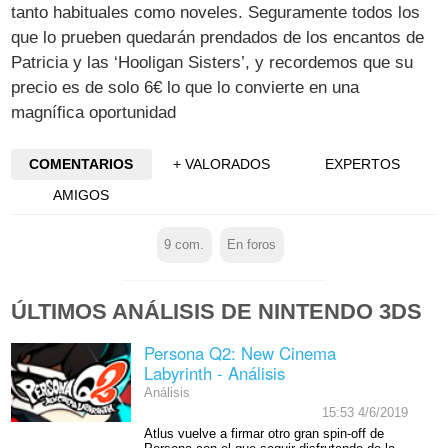
tanto habituales como noveles. Seguramente todos los
que lo prueben quedarán prendados de los encantos de
Patricia y las ‘Hooligan Sisters’, y recordemos que su
precio es de solo 6€ lo que lo convierte en una
magnífica oportunidad
COMENTARIOS
+ VALORADOS
EXPERTOS
AMIGOS
9
com.
En foros
ÚLTIMOS ANÁLISIS DE NINTENDO 3DS
Persona Q2: New Cinema
Labyrinth - Análisis
Análisis
15:53 4/6/2019
Atlus vuelve a firmar otro gran spin-off de