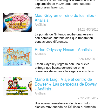
Persona con el que seguir disfrutando de la
exploración de mazmorras con nuestros
personajes favoritos.
Más Kirby en el reino de los hilos -
Análisis
Análisis
14:28 4/3/2019
La portátil de Nintendo recibe una versión
con cambios sustanciales que transmiten
sensaciones diferentes.
Etrian Odyssey Nexus - Análisis
Análisis
9:24 13/2/2019
Etrian Odyssey regresa con una nueva
entrega que busca convertirse en el
homenaje definitivo a la saga y a sus fans.
Mario & Luigi: Viaje al centro de
Bowser + Las peripecias de Bowsy
- Análisis
Análisis
9:22 21/1/2019
Una nueva remasterización de un título
clásico muy querido de DS llega a Nintendo