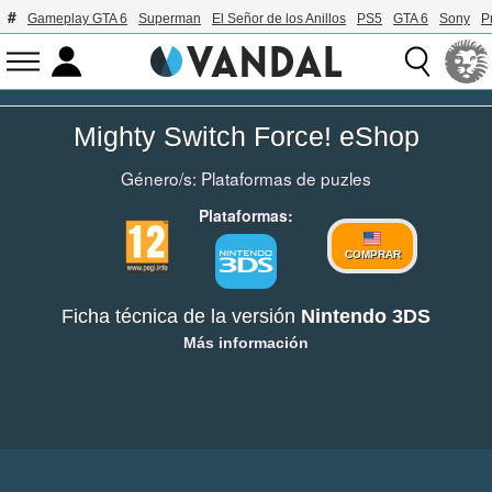
Gameplay GTA 6
Superman
El Señor de los Anillos
PS5
GTA 6
Sony
P
Mighty Switch Force! eShop
Género/s:
Plataformas de puzles
Plataformas:
COMPRAR
Ficha técnica de la versión
Nintendo 3DS
Más información