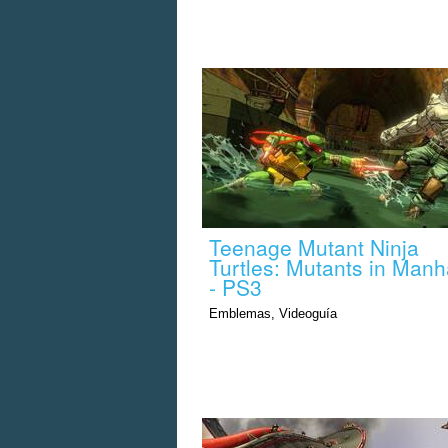
Teenage Mutant Ninja
Turtles: Mutants in Manh
- PS3
Emblemas, Videoguía