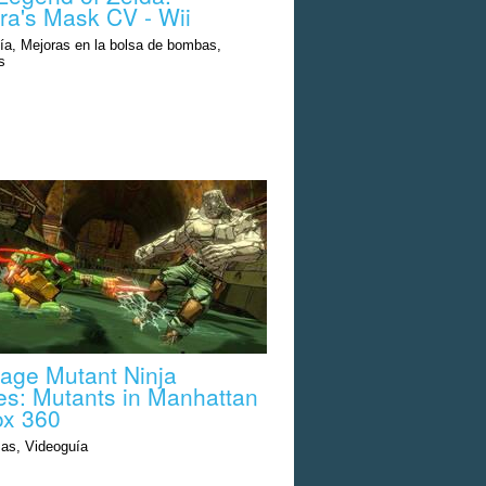
ra's Mask CV - Wii
ía, Mejoras en la bolsa de bombas,
s
age Mutant Ninja
les: Mutants in Manhattan
ox 360
as, Videoguía