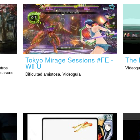
Tokyo Mirage Sessions #FE -
The 
Wii U
otros
Videogu
6 cascos
Dificultad amistosa, Videoguía