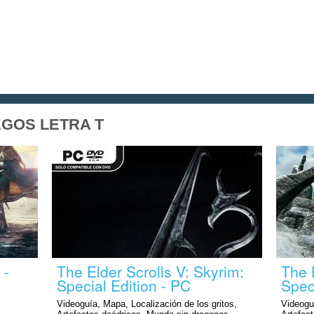
GOS LETRA T
 -
The Elder Scrolls V: Skyrim:
The 
Special Edition - PC
Spec
Videoguía, Mapa, Localización de los gritos,
Videoguí