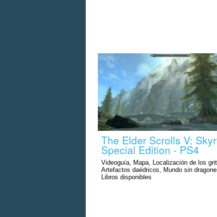
The Elder Scrolls V: Skyr
Special Edition - PS4
Videoguía, Mapa, Localización de los gri
Artefactos daédricos, Mundo sin dragone
Libros disponibles