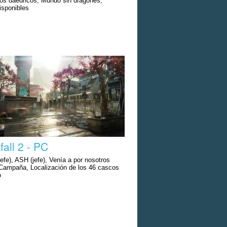
tos daédricos, Mundo sin dragones,
isponibles
fall 2 - PC
fe), ASH (jefe), Venía a por nosotros
, Campaña, Localización de los 46 cascos
o