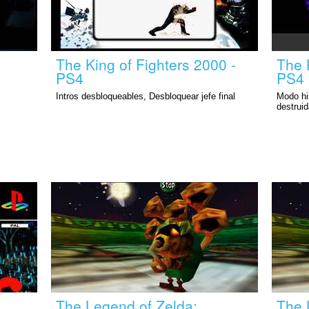
The King of Fighters 2000 -
The 
PS4
PS4
Intros desbloqueables, Desbloquear jefe final
Modo his
destruid
The Legend of Zelda:
The 