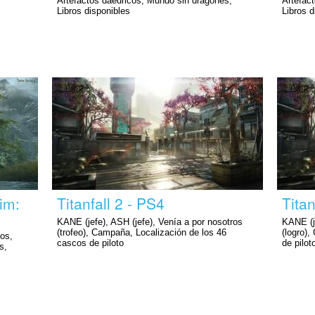
Artefactos daédricos, Mundo sin dragones,
Artefac
Libros disponibles
Libros d
im:
Titanfall 2 - PS4
Titan
KANE (jefe), ASH (jefe), Venía a por nosotros
KANE (je
(trofeo), Campaña, Localización de los 46
(logro)
tos,
cascos de piloto
de pilot
s,