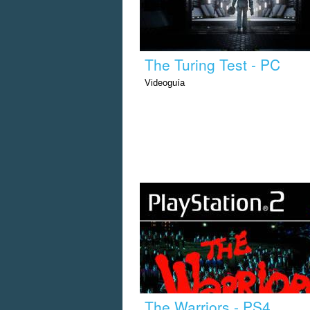
The Turing Test - PC
Videoguía
The Warriors - PS4