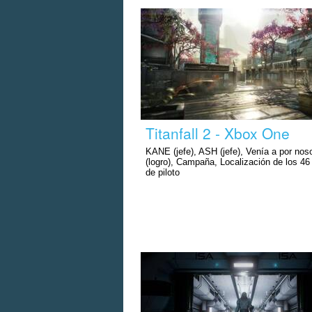
Titanfall 2 - Xbox One
KANE (jefe), ASH (jefe), Venía a por nos
(logro), Campaña, Localización de los 4
de piloto