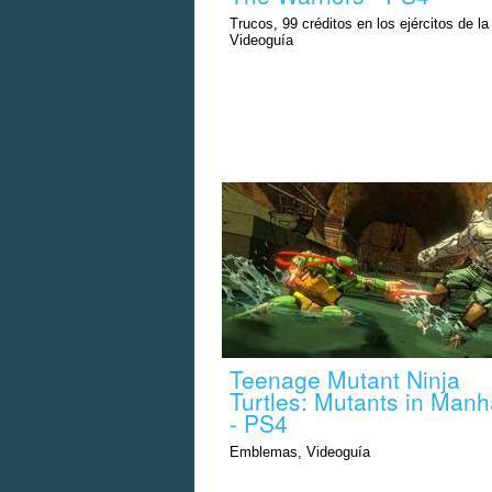
Trucos, 99 créditos en los ejércitos de l
Videoguía
Teenage Mutant Ninja
Turtles: Mutants in Manh
- PS4
Emblemas, Videoguía