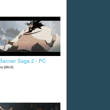
Banner Saga 2 - PC
a (difícil)