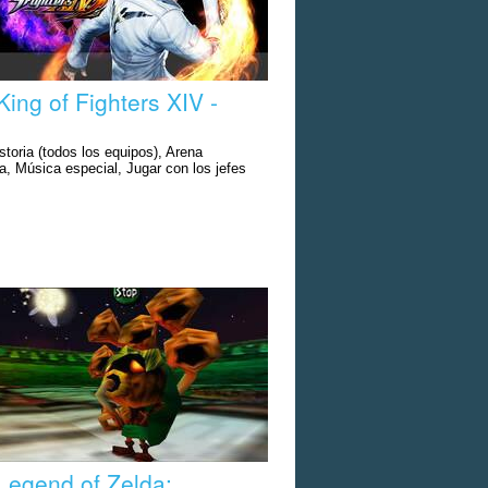
King of Fighters XIV -
toria (todos los equipos), Arena
a, Música especial, Jugar con los jefes
Legend of Zelda: