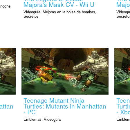
Majora's Mask CV - Wii U
Majo
a noche,
Videoguía, Mejoras en la bolsa de bombas,
Videogu
Secretos
Secreto
Teenage Mutant Ninja
Teen
attan
Turtles: Mutants in Manhattan
Turt
- PC
- Xb
Emblemas, Videoguía
Emblem