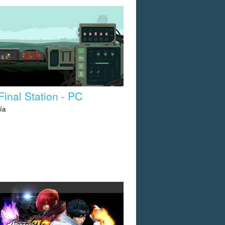
Final Station - PC
ía