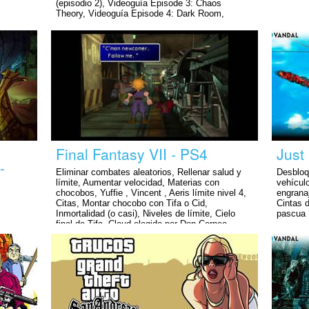
(episodio 2), Videoguía Episode 3: Chaos
Theory, Videoguía Episode 4: Dark Room,
Videoguía Episode 5: Polarized
:
Final Fantasy VII - PS4
Just
-
Eliminar combates aleatorios, Rellenar salud y
Desbloq
límite, Aumentar velocidad, Materias con
vehícul
chocobos, Yuffie , Vincent , Aeris límite nivel 4,
engranaj
Citas, Montar chocobo con Tifa o Cid,
Cintas 
Inmortalidad (o casi), Niveles de límite, Cielo
pascua
final de Tifa, Cloud elegido por Don Corneo,
Fantasma de Aeris, Contraseña Rocket Town,
Carreras de chocobo fáciles, La suerte del 7, Isla
de los cactilios, Invocación Caballeros de la
mesa redonda, Videoguía, Contraseña Rocket
Town, La suerte del 7, Isla de los cactilios