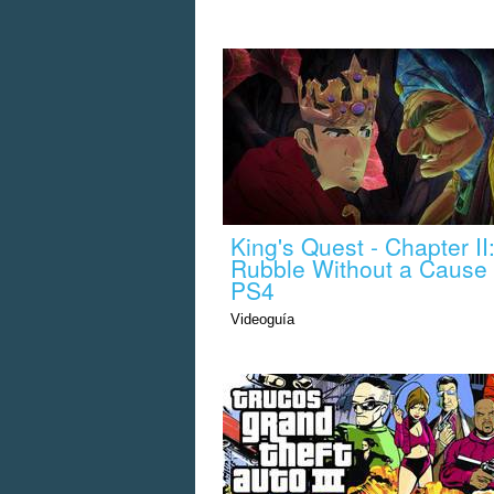
King's Quest - Chapter II
Rubble Without a Cause 
PS4
Videoguía