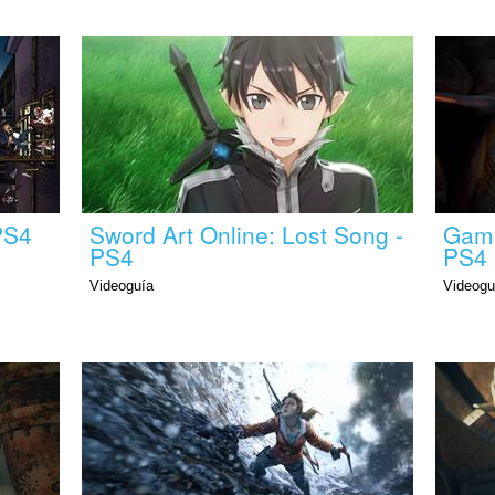
PS4
Sword Art Online: Lost Song -
Game
PS4
PS4
Videoguía
Videogu