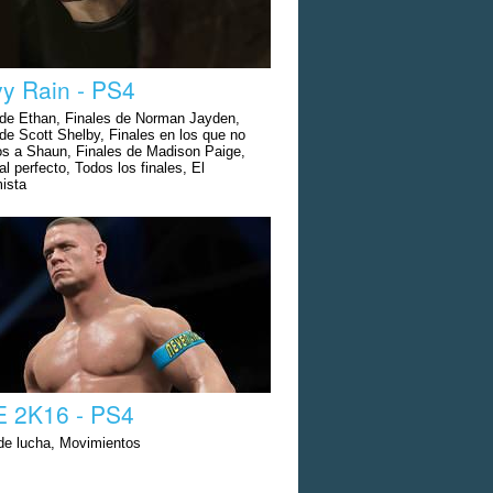
y Rain - PS4
 de Ethan, Finales de Norman Jayden,
de Scott Shelby, Finales en los que no
s a Shaun, Finales de Madison Paige,
al perfecto, Todos los finales, El
mista
 2K16 - PS4
 de lucha, Movimientos