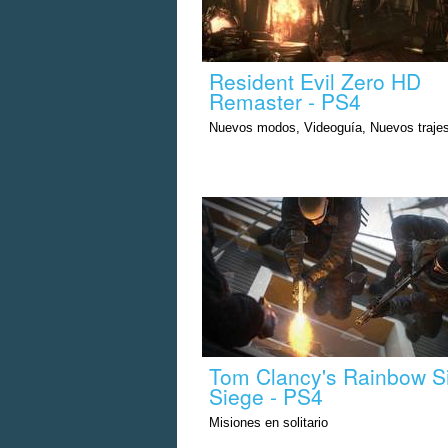
Resident Evil Zero HD
Remaster - PS4
Nuevos modos, Videoguía, Nuevos traje
Tom Clancy's Rainbow S
Siege - PS4
Misiones en solitario