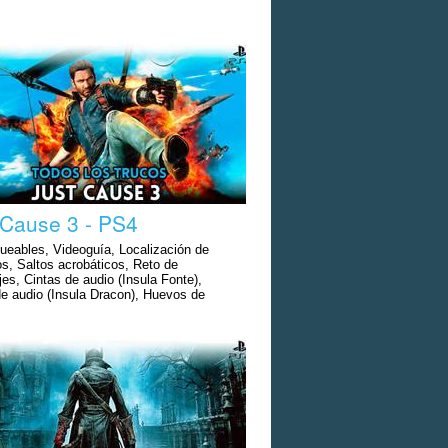
 Cause 3 - PS4
ueables, Videoguía, Localización de
os, Saltos acrobáticos, Reto de
es, Cintas de audio (Insula Fonte),
de audio (Insula Dracon), Huevos de