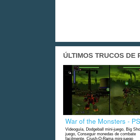
ÚLTIMOS TRUCOS DE PS
War of the Monsters - P
Videoguía, Dodgeball mini-juego, Big Sho
juego, Conseguir monedas de combate
facilmente, Crush-O-Rama mini-juego