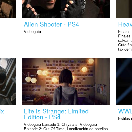
Alien Shooter - PS4
Heav
Videoguía
Finales
Finales 
s
salvamo
Guía fin
taxider
ix
Life is Strange: Limited
WWE
Edition - PS4
Estilos
Videoguía Episode 1: Chrysalis, Videoguía
Episode 2: Out Of Time, Localización de botellas