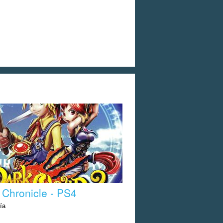
 Chronicle - PS4
ía