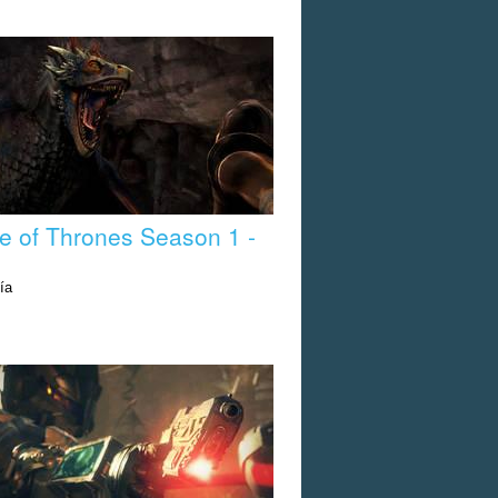
 of Thrones Season 1 -
ía