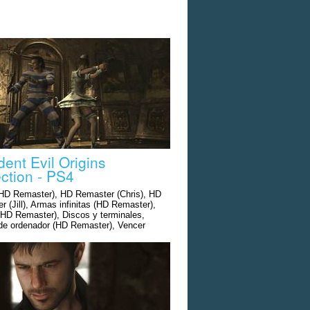
dent Evil Origins
ection - PS4
(HD Remaster), HD Remaster (Chris), HD
 (Jill), Armas infinitas (HD Remaster),
HD Remaster), Discos y terminales,
de ordenador (HD Remaster), Vencer
in gastar munición (HD Remaster),
 curativas, Mensaje secreto (HD
r), Nuevos trajes (Zero HD Remake),
ía (Zero HD Remake), Nuevos modos
D Remaster)