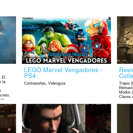
LEGO Marvel Vengadores -
Resi
PS4
Coll
, El
e la
Contraseñas, Videoguía
Trajes 
Remaster
n
Modos (
creto,
Claves 
les,
jefes s
rto, Las
Plantas
onidos
Remaste
Videogu
(Zero H