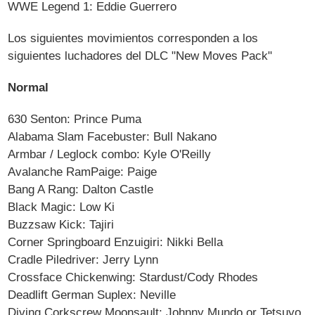
WWE Legend 1: Eddie Guerrero
Los siguientes movimientos corresponden a los
siguientes luchadores del DLC "New Moves Pack"
Normal
630 Senton: Prince Puma
Alabama Slam Facebuster: Bull Nakano
Armbar / Leglock combo: Kyle O'Reilly
Avalanche RamPaige: Paige
Bang A Rang: Dalton Castle
Black Magic: Low Ki
Buzzsaw Kick: Tajiri
Corner Springboard Enzuigiri: Nikki Bella
Cradle Piledriver: Jerry Lynn
Crossface Chickenwing: Stardust/Cody Rhodes
Deadlift German Suplex: Neville
Diving Corkscrew Moonsault: Johnny Mundo or Tetsuyo