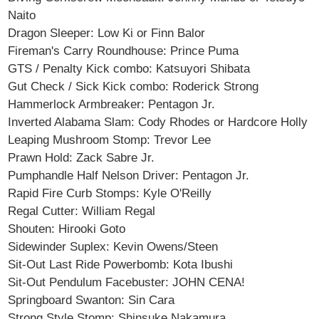
Naito
Dragon Sleeper: Low Ki or Finn Balor
Fireman's Carry Roundhouse: Prince Puma
GTS / Penalty Kick combo: Katsuyori Shibata
Gut Check / Sick Kick combo: Roderick Strong
Hammerlock Armbreaker: Pentagon Jr.
Inverted Alabama Slam: Cody Rhodes or Hardcore Holly
Leaping Mushroom Stomp: Trevor Lee
Prawn Hold: Zack Sabre Jr.
Pumphandle Half Nelson Driver: Pentagon Jr.
Rapid Fire Curb Stomps: Kyle O'Reilly
Regal Cutter: William Regal
Shouten: Hirooki Goto
Sidewinder Suplex: Kevin Owens/Steen
Sit-Out Last Ride Powerbomb: Kota Ibushi
Sit-Out Pendulum Facebuster: JOHN CENA!
Springboard Swanton: Sin Cara
Strong Style Stomp: Shinsuke Nakamura