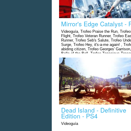
Mirror's Edge Catalyst -
Videoguía, Trofeo Praise the Run, Trofeo
Flight, Trofeo Veteran Runner, Trofeo Ea
Runner, Trofeo Seb's Salute, Trofeo Und
Surge, Trofeo Hey, it's-a-me again! , Tro
abiding citizen, Trofeo Georges' Garrison
Belle of the Ball, Trofeo Tenacious Trace
estrellas en todas las carreras, Trofeo D
Zone
Dead Island - Definitive
Edition - PS4
Videoguía