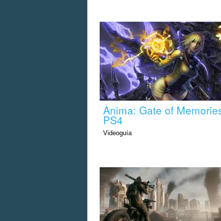
Anima: Gate of Memories
PS4
Videoguía