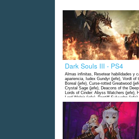
Dark Souls III - PS4
Almas infinitas, Resetear habilidades y 
apariencia, Iudex Gundyr (jefe), Vordt of 
Boreal (jefe), Curse-rotted Greatwood (jef
Crystal Sage (jefe), Deacons of the Deep 
Lords of Cinder: Abyss Watchers (jefe), 
Lord Wolnir (jefe), Pontiff Sulyvahn (jefe)
Demon King (jefe), Lord of Cinder: Yhorm
Giant (jefe), Lord of Cinder: Aldritch, Dev
Gods (jefe), Dancer of the Boreal Valley (
Oceiros, the Consumed King (jefe), Soul 
Cinder (jefe final), Dragonslayer Armour (j
Champion Gundyr (jefe), Ancient Wyvern (
The Nameless King (jefe), Lord of Cinder:
Younger Prince & Lorian Elder Prince, Vi