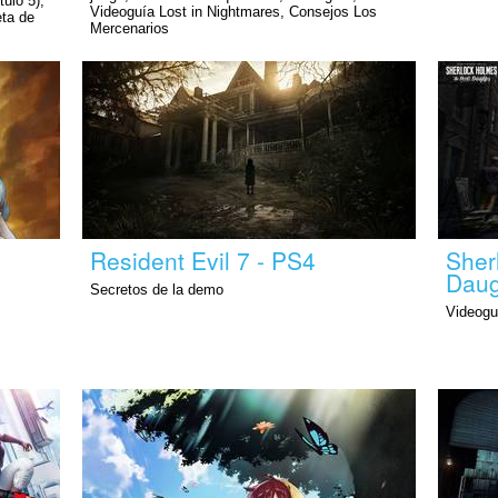
tulo 5),
Videoguía Lost in Nightmares, Consejos Los
eta de
Mercenarios
Resident Evil 7 - PS4
Sher
Daug
Secretos de la demo
Videogu