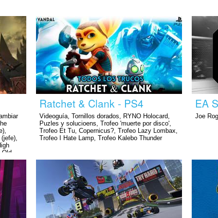
Ratchet & Clank - PS4
EA S
cambiar
Videoguía, Tornillos dorados, RYNO Holocard,
Joe Rog
the
Puzles y solucioens, Trofeo 'muerte por disco',
e),
Trofeo Et Tu, Copernicus?, Trofeo Lazy Lombax,
(jefe),
Trofeo I Hate Lamp, Trofeo Kalebo Thunder
High
, Old
 the
ourer of
jefe),
of
efe),
jefe),
 Lothric
deoguía,