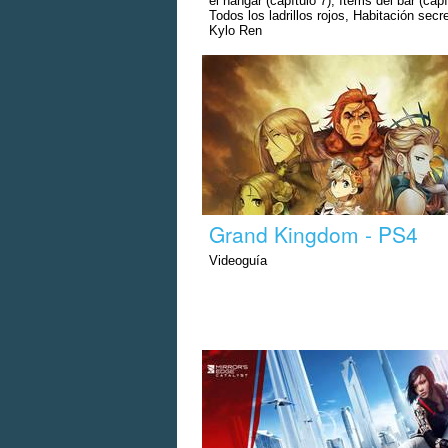
el hangar (capítulo 7), Ítems del bar (capí
Todos los ladrillos rojos, Habitación secr
Kylo Ren
Grand Kingdom - PS4
Videoguía