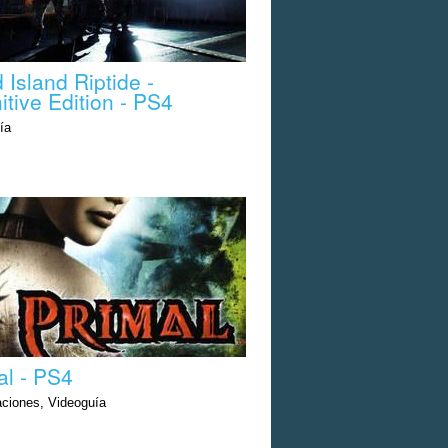
 Island Riptide -
itive Edition - PS4
ía
al - PS4
aciones, Videoguía