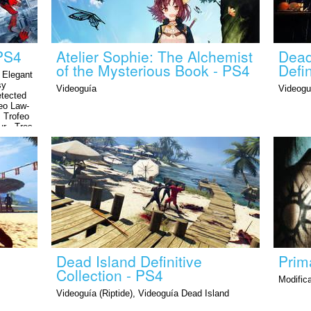
 PS4
Atelier Sophie: The Alchemist
Dead
of the Mysterious Book - PS4
Defin
 Elegant
sy
Videoguía
Videogu
etected
feo Law-
, Trofeo
ur , Tres
anger
Dead Island Definitive
Prim
Collection - PS4
Modific
Videoguía (Riptide), Videoguía Dead Island