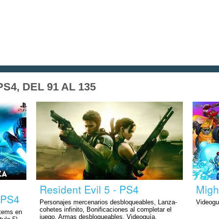
4, DEL 91 AL 135
Resident Evil 5 - PS4
Migh
- PS4
Personajes mercenarios desbloqueables, Lanza-
Videogu
cohetes infinito, Bonificaciones al completar el
ítems en
juego, Armas desbloqueables, Videoguía,