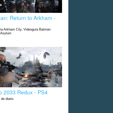
an: Return to Arkham -
ía Arkham City, Videoguía Batman:
 Asylum
o 2033 Redux - PS4
 de diario