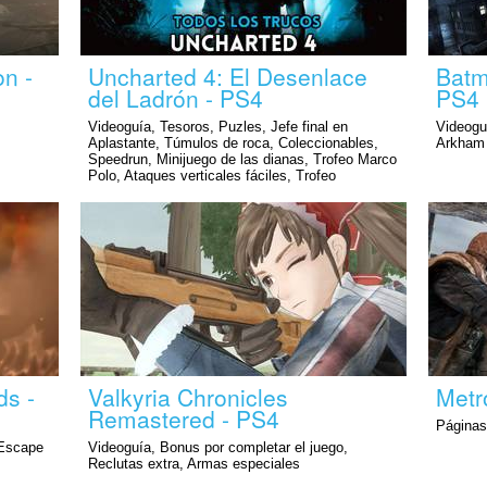
on -
Uncharted 4: El Desenlace
Batm
del Ladrón - PS4
PS4
Videoguía, Tesoros, Puzles, Jefe final en
Videogu
Aplastante, Túmulos de roca, Coleccionables,
Arkham
Speedrun, Minijuego de las dianas, Trofeo Marco
Polo, Ataques verticales fáciles, Trofeo
Cliffhanger, Trofeo Wingman , Trofeo Leapfrog ,
Trofeo Run the table, Trofeo Fantasma en el
cementerio, Diez disparos a la cabeza desde la
cuerda, Trofeo Rushing Roulette, 10 en 60
segundos (China Lake GL), Trofeo Hitting a Brick
Wall, Reliquias extrañas, Matar enemigos con
todas las armas, 100 enemigos sin morir, Mejor
puntuación en Crash Bandicoot, Menú de trucos,
Todas las armas., Maestro espadachín, Trofeo
"Písale", Trofeo Resolución pacífica, Foto de
glamour, Trofeo Aplastante/Speedrun/Puntería
fácil (glitch)
ds -
Valkyria Chronicles
Metr
Remastered - PS4
Páginas
 Escape
Videoguía, Bonus por completar el juego,
Reclutas extra, Armas especiales