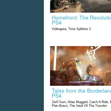
Homefront: The Revoluti
PS4
Videoguía, Time Splitters 2
Tales from the Borderlan
PS4
Zer0 Sum, Atlas Mugged, Catch A Ride,
Plan Bravo, The Vault Of The Traveler