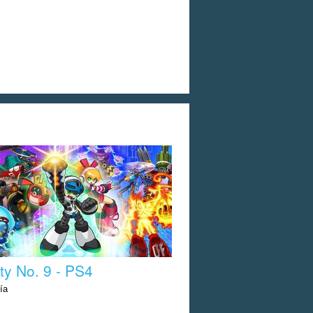
ty No. 9 - PS4
ía