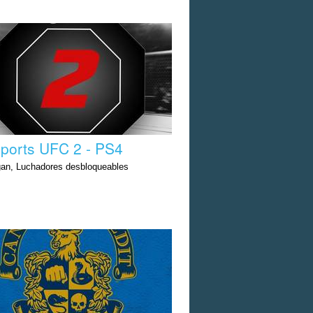
ports UFC 2 - PS4
an, Luchadores desbloqueables