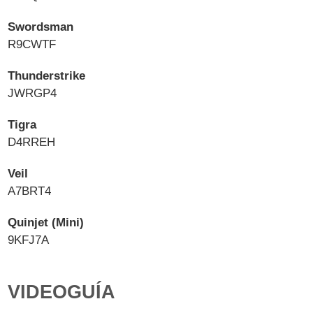
Swordsman
R9CWTF
Thunderstrike
JWRGP4
Tigra
D4RREH
Veil
A7BRT4
Quinjet (Mini)
9KFJ7A
VIDEOGUÍA