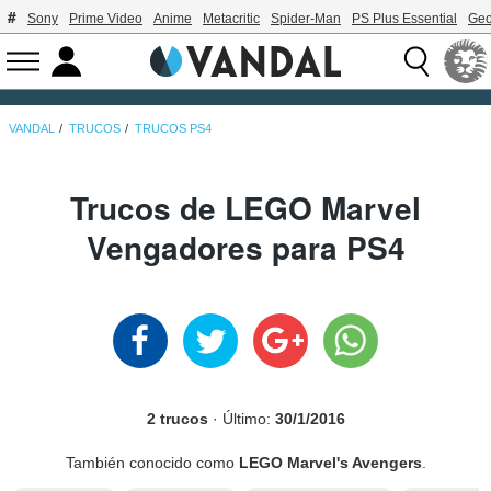
Sony
Prime Video
Anime
Metacritic
Spider-Man
PS Plus Essential
Geo
VANDAL
TRUCOS
TRUCOS PS4
Trucos de LEGO Marvel
Vengadores para PS4
2 trucos
· Último:
30/1/2016
También conocido como
LEGO Marvel's Avengers
.