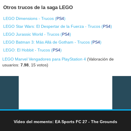
Otros trucos de la saga LEGO
LEGO Dimensions - Trucos (
PS4
)
LEGO Star Wars: El Despertar de la Fuerza - Trucos (
PS4
)
LEGO Jurassic World - Trucos (
PS4
)
LEGO Batman 3: Más Allá de Gotham - Trucos (
PS4
)
LEGO: El Hobbit - Trucos (
PS4
)
LEGO Marvel Vengadores para PlayStation 4
(Valoración de
usuarios:
7.98
,
15
votos)
Vídeo del momento: EA Sports FC 27 - The Grounds