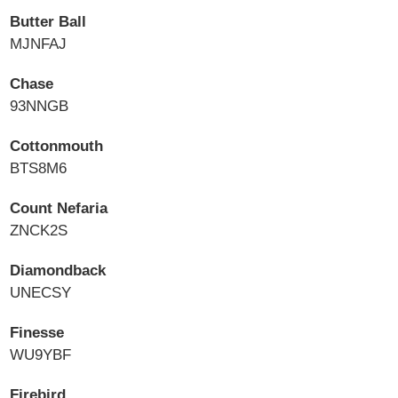
Butter Ball
MJNFAJ
Chase
93NNGB
Cottonmouth
BTS8M6
Count Nefaria
ZNCK2S
Diamondback
UNECSY
Finesse
WU9YBF
Firebird