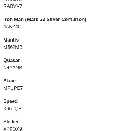
RABVV7
Iron Man (Mark 33 Silver Centurion)
4AKZ4G
Mantis
M562MB
Quasar
N4YANB
Skaar
MFUPE7
Speed
K66TQP
Striker
XP9QX9