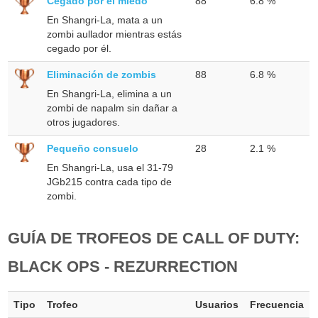
Cegado por el miedo
88
6.8 %
En Shangri-La, mata a un
zombi aullador mientras estás
cegado por él.
Eliminación de zombis
88
6.8 %
En Shangri-La, elimina a un
zombi de napalm sin dañar a
otros jugadores.
Pequeño consuelo
28
2.1 %
En Shangri-La, usa el 31-79
JGb215 contra cada tipo de
zombi.
GUÍA DE TROFEOS DE CALL OF DUTY:
BLACK OPS - REZURRECTION
Tipo
Trofeo
Usuarios
Frecuencia