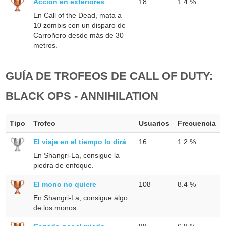
Acción en exteriores
18
1.4 %
En Call of the Dead, mata a
10 zombis con un disparo de
Carroñero desde más de 30
metros.
GUÍA DE TROFEOS DE CALL OF DUTY:
BLACK OPS - ANNIHILATION
Tipo
Trofeo
Usuarios
Frecuencia
El viaje en el tiempo lo dirá
16
1.2 %
En Shangri-La, consigue la
piedra de enfoque.
El mono no quiere
108
8.4 %
En Shangri-La, consigue algo
de los monos.