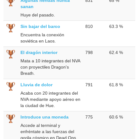
Algunas heridas nunca
831
65 %
sanan
Huye del pasado.
Sin bajar del barco
810
63.3 %
Encuentra la conexión
soviética en Laos.
El dragón interior
798
62.4 %
Mata a 10 integrantes del NVA
con proyectiles Dragon's
Breath.
Lluvia de dolor
791
61.8 %
Acaba con 20 integrantes del
NVA mediante apoyo aéreo en
la ciudad de Hue.
Introduce una moneda
775
60.6 %
Accede al terminal y
enfréntate a las fuerzas del
gorila cósmico en Dead Ops