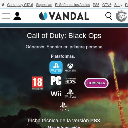
Gameplay GTA 6
Superman
El Señor de los Anillos
PS5
GTA 6
Sony
P
Call of Duty: Black Ops
Género/s:
Shooter en primera persona
Plataformas:
COMPRAR
Ficha técnica de la versión
PS3
Más información