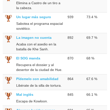
Elimina a Castro de un tiro a
la cabeza.
Un lugar más seguro
939
73.4 %
Sabotea el programa espacial
soviético.
La imagen no cuenta
892
69.7 %
Acaba con el asedio en la
batalla de Khe Sanh.
El SOG manda
870
68 %
Recupera el dossier y al
desertor de la ciudad de Hue.
Pídemelo con amabilidad
864
67.6 %
Libérate de la silla de tortura.
Mal inglés
845
66.1 %
Escapa de Kowloon.