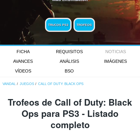
TRUCOS PS3
TROFEOS
FICHA
REQUISITOS
NOTICIAS
AVANCES
ANÁLISIS
IMÁGENES
VÍDEOS
BSO
VANDAL
JUEGOS
CALL OF DUTY: BLACK OPS
Trofeos de Call of Duty: Black
Ops para PS3 - Listado
completo