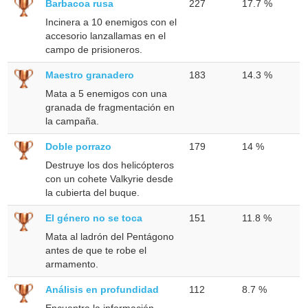
Barbacoa rusa
227
17.7 %
Incinera a 10 enemigos con el
accesorio lanzallamas en el
campo de prisioneros.
Maestro granadero
183
14.3 %
Mata a 5 enemigos con una
granada de fragmentación en
la campaña.
Doble porrazo
179
14 %
Destruye los dos helicópteros
con un cohete Valkyrie desde
la cubierta del buque.
El género no se toca
151
11.8 %
Mata al ladrón del Pentágono
antes de que te robe el
armamento.
Análisis en profundidad
112
8.7 %
Encuentra la información