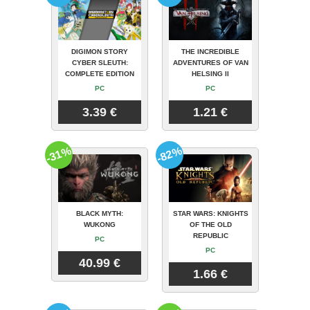
DIGIMON STORY
THE INCREDIBLE
CYBER SLEUTH:
ADVENTURES OF VAN
COMPLETE EDITION
HELSING II
PC
PC
3.39 €
1.21 €
-31%
-82%
BLACK MYTH:
STAR WARS: KNIGHTS
WUKONG
OF THE OLD
REPUBLIC
PC
PC
40.99 €
1.66 €