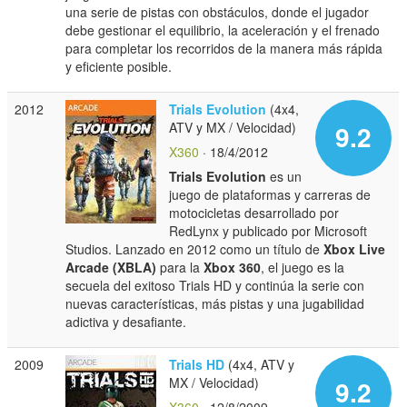
una serie de pistas con obstáculos, donde el jugador
debe gestionar el equilibrio, la aceleración y el frenado
para completar los recorridos de la manera más rápida
y eficiente posible.
2012
Trials Evolution
(4x4,
ATV y MX / Velocidad)
9.2
X360
· 18/4/2012
Trials Evolution
es un
juego de plataformas y carreras de
motocicletas desarrollado por
RedLynx y publicado por Microsoft
Studios. Lanzado en 2012 como un título de
Xbox Live
Arcade (XBLA)
para la
Xbox 360
, el juego es la
secuela del exitoso Trials HD y continúa la serie con
nuevas características, más pistas y una jugabilidad
adictiva y desafiante.
2009
Trials HD
(4x4, ATV y
MX / Velocidad)
9.2
X360
· 12/8/2009