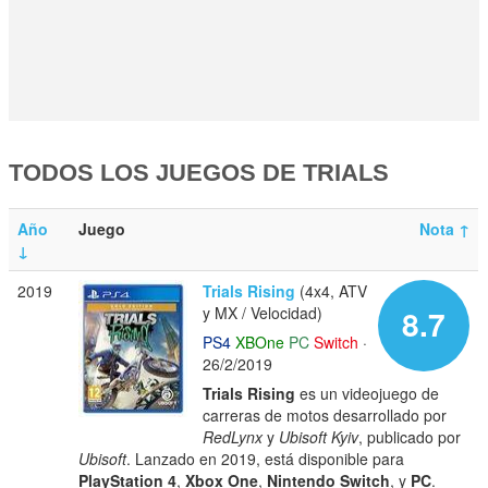
TODOS LOS JUEGOS DE TRIALS
Año
Juego
Nota
↑
↓
2019
Trials Rising
(4x4, ATV
y MX / Velocidad)
8.7
PS4
XBOne
PC
Switch
·
26/2/2019
Trials Rising
es un videojuego de
carreras de motos desarrollado por
RedLynx
y
Ubisoft Kyiv
, publicado por
Ubisoft
. Lanzado en 2019, está disponible para
PlayStation 4
,
Xbox One
,
Nintendo Switch
, y
PC
.