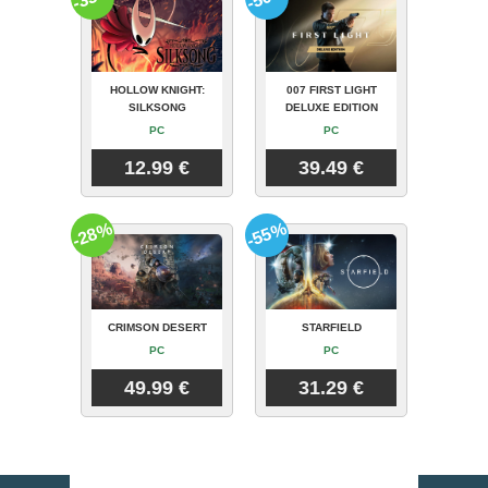
HOLLOW KNIGHT:
007 FIRST LIGHT
SILKSONG
DELUXE EDITION
PC
PC
12.99 €
39.49 €
-28%
-55%
CRIMSON DESERT
STARFIELD
PC
PC
49.99 €
31.29 €