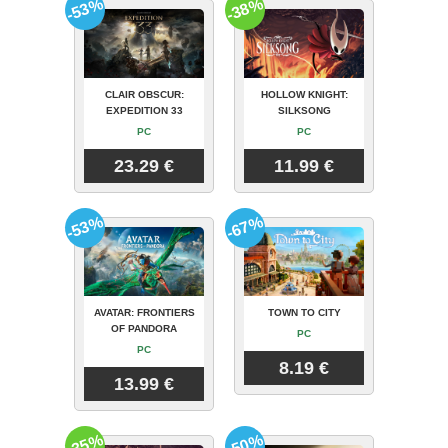
-53%
-38%
CLAIR OBSCUR:
HOLLOW KNIGHT:
EXPEDITION 33
SILKSONG
PC
PC
23.29 €
11.99 €
-53%
-67%
AVATAR: FRONTIERS
TOWN TO CITY
OF PANDORA
PC
PC
8.19 €
13.99 €
-35%
-50%