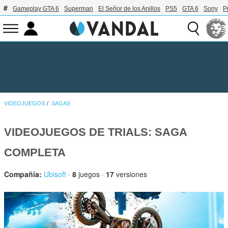
Gameplay GTA 6
Superman
El Señor de los Anillos
PS5
GTA 6
Sony
P
VIDEOJUEGOS
SAGAS
VIDEOJUEGOS DE TRIALS: SAGA
COMPLETA
Compañía:
Ubisoft
·
8
juegos ·
17
versiones