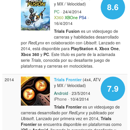
y MX / Velocidad)
8.6
PC
· 24/4/2014
X360
XBOne
PS4
·
16/4/2014
Trials Fusion
es un videojuego de
carreras y habilidades desarrollado
por
RedLynx
en colaboración con
Ubisoft
. Lanzado en
2014, está disponible para
PlayStation 4
,
Xbox One
,
Xbox 360
y
PC
. Este título es parte de la aclamada
serie
Trials
, conocida por su desafiante juego de
plataformas y carreras en motocicletas.
2014
Trials Frontier
(4x4, ATV
y MX / Velocidad)
7.9
Android
· 23/5/2014
iPhone
· 10/4/2014
Trials Frontier
es un videojuego de
carreras desarrollado por
RedLynx
y publicado por
Ubisoft
. Lanzado por primera vez en 2014,
Trials
Frontier
se encuentra disponible en plataformas como
iOS
y
Android
, llevando la experiencia desafiante y