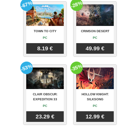
-67%
-28%
TOWN TO CITY
CRIMSON DESERT
PC
PC
8.19 €
49.99 €
-53%
-35%
CLAIR OBSCUR:
HOLLOW KNIGHT:
EXPEDITION 33
SILKSONG
PC
PC
23.29 €
12.99 €