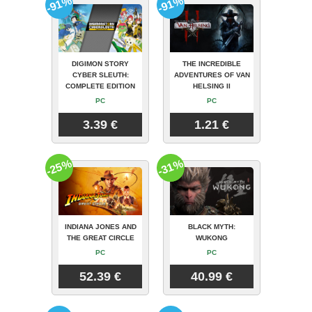
-91%
-91%
DIGIMON STORY
THE INCREDIBLE
CYBER SLEUTH:
ADVENTURES OF VAN
COMPLETE EDITION
HELSING II
PC
PC
3.39 €
1.21 €
-25%
-31%
INDIANA JONES AND
BLACK MYTH:
THE GREAT CIRCLE
WUKONG
PC
PC
52.39 €
40.99 €