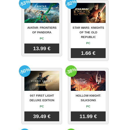
-53%
-82%
AVATAR: FRONTIERS
STAR WARS: KNIGHTS
OF PANDORA
OF THE OLD
REPUBLIC
PC
PC
13.99 €
1.66 €
-50%
-38%
007 FIRST LIGHT
HOLLOW KNIGHT:
DELUXE EDITION
SILKSONG
PC
PC
39.49 €
11.99 €