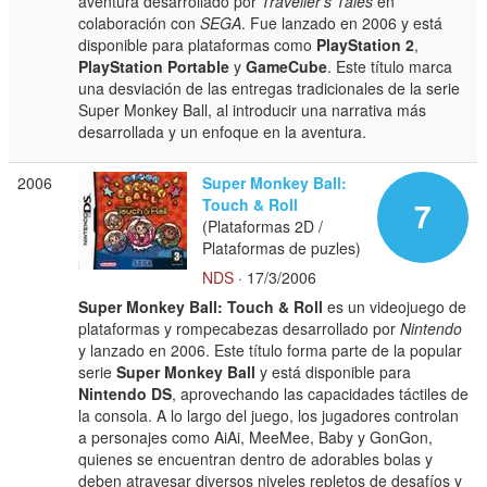
aventura desarrollado por
Traveller's Tales
en
colaboración con
SEGA
. Fue lanzado en 2006 y está
disponible para plataformas como
PlayStation 2
,
PlayStation Portable
y
GameCube
. Este título marca
una desviación de las entregas tradicionales de la serie
Super Monkey Ball, al introducir una narrativa más
desarrollada y un enfoque en la aventura.
2006
Super Monkey Ball:
Touch & Roll
7
(Plataformas 2D /
Plataformas de puzles)
NDS
· 17/3/2006
Super Monkey Ball: Touch & Roll
es un videojuego de
plataformas y rompecabezas desarrollado por
Nintendo
y lanzado en 2006. Este título forma parte de la popular
serie
Super Monkey Ball
y está disponible para
Nintendo DS
, aprovechando las capacidades táctiles de
la consola. A lo largo del juego, los jugadores controlan
a personajes como AiAi, MeeMee, Baby y GonGon,
quienes se encuentran dentro de adorables bolas y
deben atravesar diversos niveles repletos de desafíos y