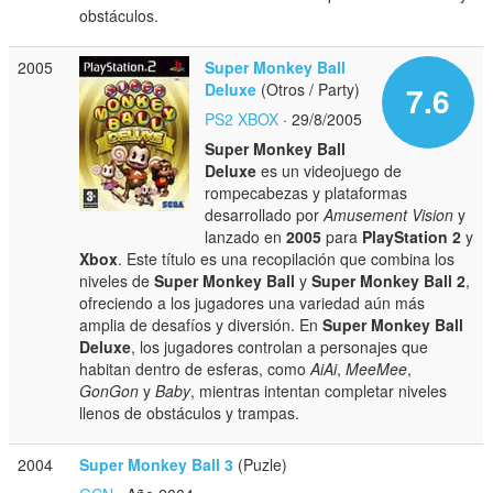
obstáculos.
2005
Super Monkey Ball
Deluxe
(Otros / Party)
7.6
PS2
XBOX
· 29/8/2005
Super Monkey Ball
Deluxe
es un videojuego de
rompecabezas y plataformas
desarrollado por
Amusement Vision
y
lanzado en
2005
para
PlayStation 2
y
Xbox
. Este título es una recopilación que combina los
niveles de
Super Monkey Ball
y
Super Monkey Ball 2
,
ofreciendo a los jugadores una variedad aún más
amplia de desafíos y diversión. En
Super Monkey Ball
Deluxe
, los jugadores controlan a personajes que
habitan dentro de esferas, como
AiAi
,
MeeMee
,
GonGon
y
Baby
, mientras intentan completar niveles
llenos de obstáculos y trampas.
2004
Super Monkey Ball 3
(Puzle)