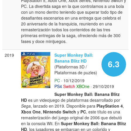
PlayStation 5, Xbox One, Xbox Series, Nintendo Switch y
PC. La divertida saga en la que controlamos a una bola
con un mono dentro teniendo que superar todo tipo de
desafiantes escenarios en una entrega que celebra el
20 aniversario de la franquicia, reuniendo en una
remasterización todos los contenidos de las tres
primeras entregas de la saga, ofreciendo más de 300
fases y doce minijuegos.
2019
Super Monkey Ball:
Banana Blitz HD
6.3
(Plataformas 3D /
Plataformas de puzles)
PC
· 10/12/2019
PS4
Switch
XBOne
· 29/10/2019
Super Monkey Ball: Banana Blitz
HD
es un videojuego de plataformas desarrollado por
Sega
, lanzado en 2019. Disponible para
PlayStation 4
,
Xbox One
,
Nintendo Switch
y
PC
, este título es una
remasterización del juego original de 2006 que debutó
en la consola Wii. En
Super Monkey Ball: Banana Blitz
HD
, los jugadores se embarcan en un colorido y