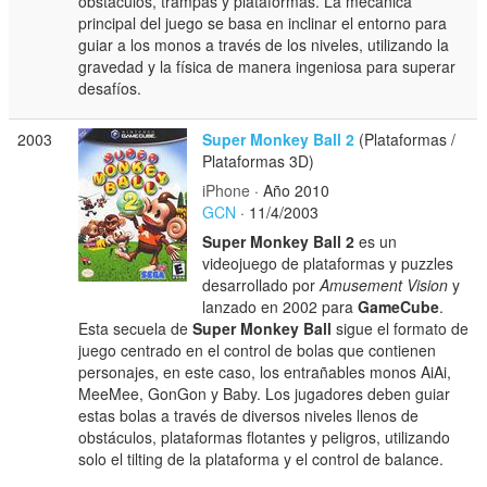
obstáculos, trampas y plataformas. La mecánica
principal del juego se basa en inclinar el entorno para
guiar a los monos a través de los niveles, utilizando la
gravedad y la física de manera ingeniosa para superar
desafíos.
2003
Super Monkey Ball 2
(Plataformas /
Plataformas 3D)
iPhone
· Año 2010
GCN
· 11/4/2003
Super Monkey Ball 2
es un
videojuego de plataformas y puzzles
desarrollado por
Amusement Vision
y
lanzado en 2002 para
GameCube
.
Esta secuela de
Super Monkey Ball
sigue el formato de
juego centrado en el control de bolas que contienen
personajes, en este caso, los entrañables monos AiAi,
MeeMee, GonGon y Baby. Los jugadores deben guiar
estas bolas a través de diversos niveles llenos de
obstáculos, plataformas flotantes y peligros, utilizando
solo el tilting de la plataforma y el control de balance.