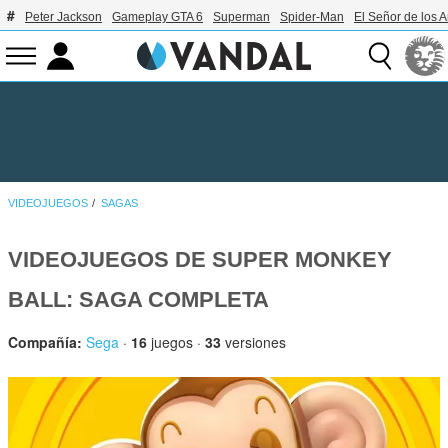
Peter Jackson
Gameplay GTA 6
Superman
Spider-Man
El Señor de los A
VIDEOJUEGOS
SAGAS
VIDEOJUEGOS DE SUPER MONKEY
BALL: SAGA COMPLETA
Compañía:
Sega
·
16
juegos ·
33
versiones