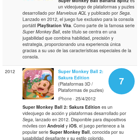
Super Monkey Ball Banana Splitz
es
un videojuego de plataformas y puzles
desarrollado por
Marvelous AQL
y publicado por
Sega
.
Lanzado en 2012, el juego fue exclusivo para la consola
portátil
PlayStation Vita
. Como parte de la famosa serie
Super Monkey Ball
, este título se centra en una
jugabilidad que combina habilidad, precisión y
estrategia, proporcionando una experiencia única
gracias a su uso de las características especiales de la
consola.
2012
Super Monkey Ball 2:
Sakura Edition
7
(Plataformas 3D /
Plataformas de puzles)
iPhone
· 25/4/2012
Super Monkey Ball 2: Sakura Edition
es un
videojuego de acción y plataformas desarrollado por
Sega
, lanzado en 2012. Disponible para dispositivos
móviles con
Android
y
iOS
, el juego pertenece a la
popular serie
Super Monkey Ball
, conocida por su
jugabilidad desafiante y su estilo colorido.