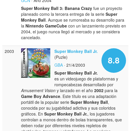
GCN
· Año 2004
Super Monkey Ball 3: Banana Crazy
fue un proyecto
planeado como la tercera entrega de la serie
Super
Monkey Ball
. Aunque se rumoreaba su desarrollo para
la
Nintendo GameCube
con un lanzamiento previsto en
2004, el juego nunca llegó al mercado y se considera
cancelado.
2003
Super Monkey Ball Jr.
(Puzle)
8.8
GBA
· 21/4/2003
Super Monkey Ball Jr.
es un videojuego de plataformas y
rompecabezas desarrollado por
Amusement Vision
y lanzado en el año
2002
para la
Game Boy Advance
. Este título es una adaptación
portátil de la popular serie
Super Monkey Ball
,
conocida por su jugabilidad adictiva y sus coloridos
gráficos. En
Super Monkey Ball Jr.
, los jugadores
controlan a monos dentro de bolas transparentes, que
deben rodar por diferentes niveles repletos de