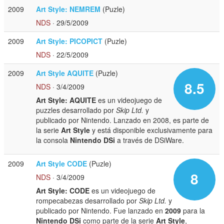
2009
Art Style: NEMREM
(Puzle)
NDS
· 29/5/2009
2009
Art Style: PICOPICT
(Puzle)
NDS
· 22/5/2009
2009
Art Style AQUITE
(Puzle)
8.5
NDS
· 3/4/2009
Art Style: AQUITE
es un videojuego de
puzzles desarrollado por
Skip Ltd.
y
publicado por Nintendo. Lanzado en 2008, es parte de
la serie
Art Style
y está disponible exclusivamente para
la consola
Nintendo DSi
a través de DSiWare.
2009
Art Style CODE
(Puzle)
8
NDS
· 3/4/2009
Art Style: CODE
es un videojuego de
rompecabezas desarrollado por
Skip Ltd.
y
publicado por Nintendo. Fue lanzado en
2009
para la
Nintendo DSi
como parte de la serie
Art Style
,