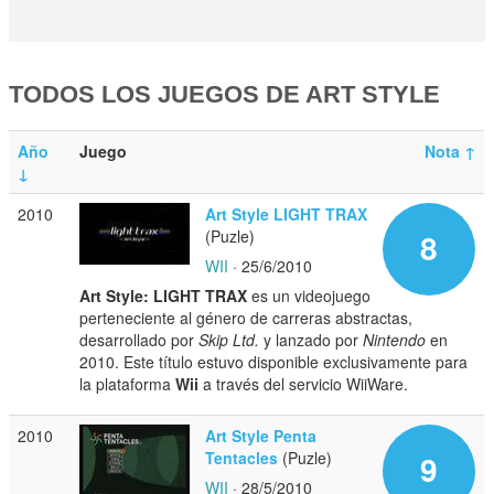
TODOS LOS JUEGOS DE ART STYLE
Año
Juego
Nota
↑
↓
2010
Art Style LIGHT TRAX
(Puzle)
8
WII
· 25/6/2010
Art Style: LIGHT TRAX
es un videojuego
perteneciente al género de carreras abstractas,
desarrollado por
Skip Ltd.
y lanzado por
Nintendo
en
2010. Este título estuvo disponible exclusivamente para
la plataforma
Wii
a través del servicio WiiWare.
2010
Art Style Penta
Tentacles
(Puzle)
9
WII
· 28/5/2010