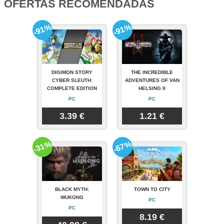
OFERTAS RECOMENDADAS
-91%
-91%
DIGIMON STORY
THE INCREDIBLE
CYBER SLEUTH:
ADVENTURES OF VAN
COMPLETE EDITION
HELSING II
PC
PC
3.39 €
1.21 €
-31%
-67%
BLACK MYTH:
TOWN TO CITY
WUKONG
PC
PC
8.19 €