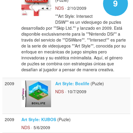
9
NDS
· 2/10/2009
**Art Style: Intersect
DSiW** es un videojuego de puzles
desarrollado por **Skip Ltd.** y lanzado en 2009. Está
disponible exclusivamente para la **Nintendo DSi** a
través del servicio de **DSiWare**. **Intersect** es parte
de la serie de videojuegos **Art Style**, conocida por su
enfoque en mecánicas de juego simples pero
innovadoras y su estética minimalista. Aquí, el género
de puzles se combina con estrategias únicas que
desafían al jugador a pensar de manera creativa.
2009
Art Style: Boxlife
(Puzle)
NDS
· 10/7/2009
2009
Art Style: KUBOS
(Puzle)
NDS
· 5/6/2009