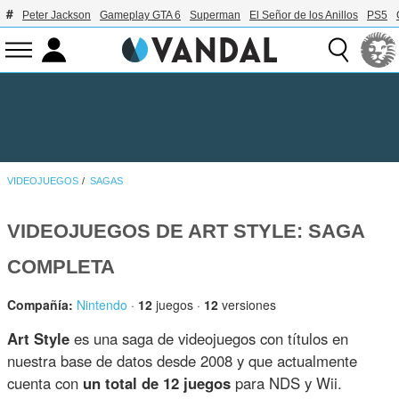
Peter Jackson
Gameplay GTA 6
Superman
El Señor de los Anillos
PS5
VIDEOJUEGOS
SAGAS
VIDEOJUEGOS DE ART STYLE: SAGA
COMPLETA
Compañía:
Nintendo
·
12
juegos ·
12
versiones
Art Style
es una saga de videojuegos con títulos en
nuestra base de datos desde 2008 y que actualmente
cuenta con
un total de 12 juegos
para NDS y Wii.