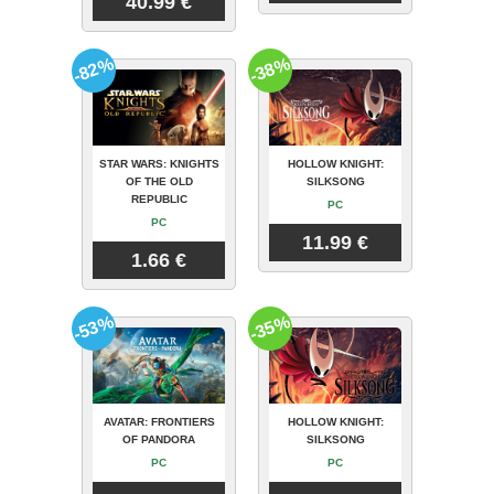
40.99 €
-82%
-38%
STAR WARS: KNIGHTS
HOLLOW KNIGHT:
OF THE OLD
SILKSONG
REPUBLIC
PC
PC
11.99 €
1.66 €
-53%
-35%
AVATAR: FRONTIERS
HOLLOW KNIGHT:
OF PANDORA
SILKSONG
PC
PC