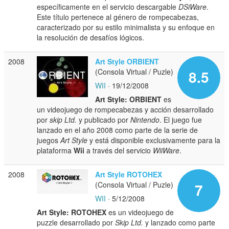
específicamente en el servicio descargable
DSiWare
.
Este título pertenece al género de rompecabezas,
caracterizado por su estilo minimalista y su enfoque en
la resolución de desafíos lógicos.
2008
Art Style ORBIENT
(Consola Virtual / Puzle)
8.5
WII
· 19/12/2008
Art Style: ORBIENT
es
un videojuego de rompecabezas y acción desarrollado
por
skip Ltd.
y publicado por
Nintendo
. El juego fue
lanzado en el año 2008 como parte de la serie de
juegos
Art Style
y está disponible exclusivamente para la
plataforma
Wii
a través del servicio
WiiWare
.
2008
Art Style ROTOHEX
(Consola Virtual / Puzle)
7
WII
· 5/12/2008
Art Style: ROTOHEX
es un videojuego de
puzzle desarrollado por
Skip Ltd.
y lanzado como parte