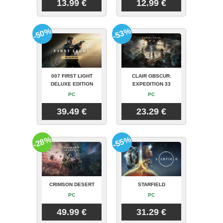
13.99 €
12.99 €
-50%
-53%
007 FIRST LIGHT
CLAIR OBSCUR:
DELUXE EDITION
EXPEDITION 33
PC
PC
39.49 €
23.29 €
-28%
-55%
CRIMSON DESERT
STARFIELD
PC
PC
49.99 €
31.29 €