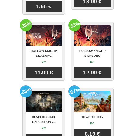
13.99 €
1.66 €
-38%
-35%
HOLLOW KNIGHT:
HOLLOW KNIGHT:
SILKSONG
SILKSONG
PC
PC
11.99 €
12.99 €
-53%
-67%
CLAIR OBSCUR:
TOWN TO CITY
EXPEDITION 33
PC
PC
8.19 €