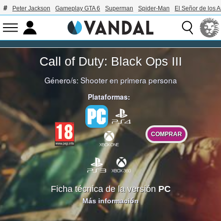
Peter Jackson
Gameplay GTA 6
Superman
Spider-Man
El Señor de los A
Call of Duty: Black Ops III
Género/s:
Shooter en primera persona
Plataformas:
COMPRAR
Ficha técnica de la versión
PC
Más información