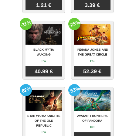
1.21 €
3.39 €
-31%
-25%
BLACK MYTH:
INDIANA JONES AND
WUKONG
THE GREAT CIRCLE
PC
PC
40.99 €
52.39 €
-82%
-53%
STAR WARS: KNIGHTS
AVATAR: FRONTIERS
OF THE OLD
OF PANDORA
REPUBLIC
PC
PC