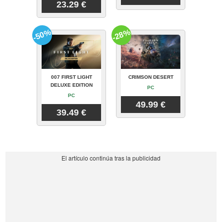
23.29 €
-50%
-28%
007 FIRST LIGHT
CRIMSON DESERT
DELUXE EDITION
PC
PC
49.99 €
39.49 €