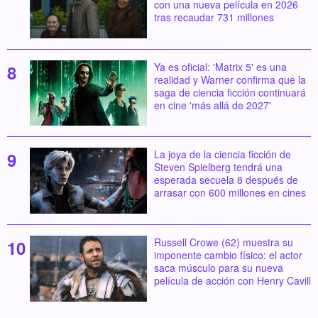
con una nueva película en 2026
tras recaudar 731 millones
Ya es oficial: 'Matrix 5' es una
realidad y Warner confirma que la
saga de ciencia ficción continuará
en cine 'más allá de 2027'
La joya de la ciencia ficción de
Steven Spielberg tendrá una
esperada secuela 8 después de
arrasar con 600 millones en cines
Russell Crowe (62) muestra su
imponente cambio físico: el actor
saca músculo para su nueva
película de acción con Henry Cavill