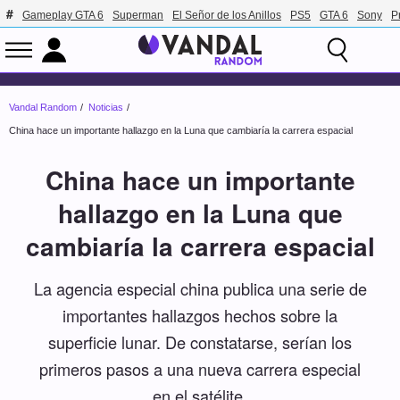
Gameplay GTA 6
Superman
El Señor de los Anillos
PS5
GTA 6
Sony
P
Vandal Random
Noticias
China hace un importante hallazgo en la Luna que cambiaría la carrera espacial
China hace un importante
hallazgo en la Luna que
cambiaría la carrera espacial
La agencia especial china publica una serie de
importantes hallazgos hechos sobre la
superficie lunar. De constatarse, serían los
primeros pasos a una nueva carrera especial
en el satélite.