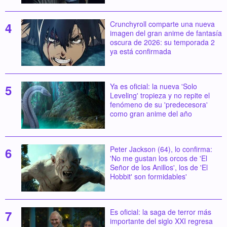
Crunchyroll comparte una nueva
imagen del gran anime de fantasía
oscura de 2026: su temporada 2
ya está confirmada
Ya es oficial: la nueva 'Solo
Leveling' tropieza y no repite el
fenómeno de su 'predecesora'
como gran anime del año
Peter Jackson (64), lo confirma:
'No me gustan los orcos de 'El
Señor de los Anillos', los de 'El
Hobbit' son formidables'
Es oficial: la saga de terror más
importante del siglo XXI regresa