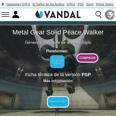
Gameplay GTA 6
El Señor de los Anillos
GTA 6
PS5
Sony
Prime Video
Metal Gear Solid Peace Walker
Género/s:
Aventura de acción
/
Sigilo
Plataformas:
COMPRAR
Ficha técnica de la versión
PSP
Más información
TRUCOS PSP