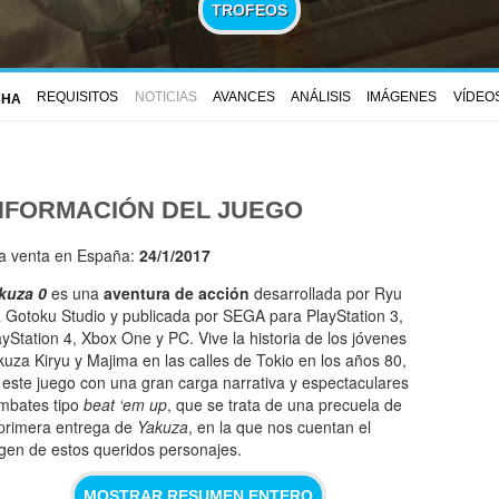
TROFEOS
REQUISITOS
NOTICIAS
AVANCES
ANÁLISIS
IMÁGENES
VÍDEO
CHA
NFORMACIÓN DEL JUEGO
la venta en España:
24/1/2017
kuza 0
es una
aventura de acción
desarrollada por Ryu
 Gotoku Studio y publicada por SEGA para PlayStation 3,
ayStation 4, Xbox One y PC. Vive la historia de los jóvenes
kuza Kiryu y Majima en las calles de Tokio en los años 80,
 este juego con una gran carga narrativa y espectaculares
mbates tipo
beat ‘em up
, que se trata de una precuela de
 primera entrega de
Yakuza
, en la que nos cuentan el
igen de estos queridos personajes.
MOSTRAR RESUMEN ENTERO