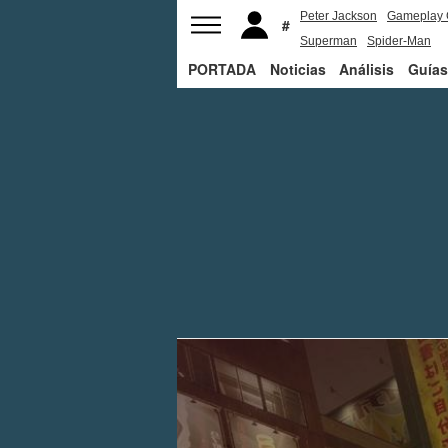
Peter Jackson
Gameplay 
Superman
Spider-Man
PORTADA
Noticias
Análisis
Guías