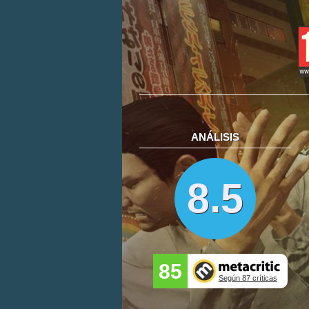
ANÁLISIS
8.5
85
Según 87 críticas