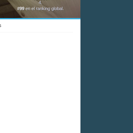
4
.
#99
en el
ranking global
.
S