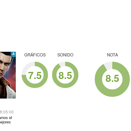
GRÁFICOS
SONIDO
NOTA
7.5
8.5
8.5
8:05:00
rnos el
mejores