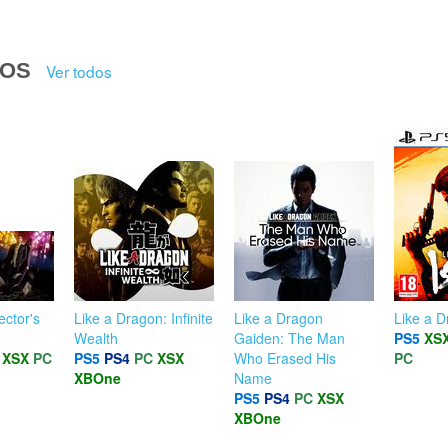
DOS
Ver todos
ector's
Like a Dragon: Infinite
Like a Dragon
Like a D
Wealth
Gaiden: The Man
PS5
XS
XSX
PC
PS5
PS4
PC
XSX
Who Erased His
PC
XBOne
Name
PS5
PS4
PC
XSX
XBOne