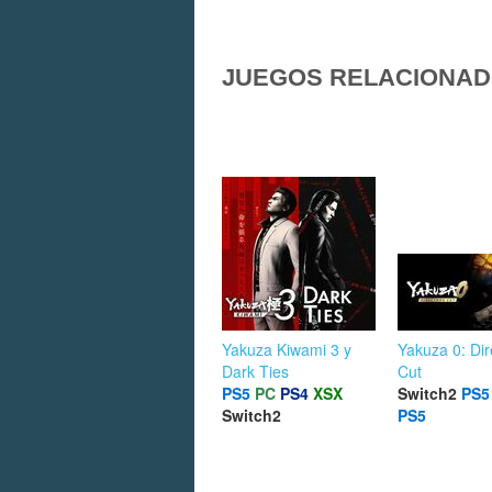
JUEGOS RELACIONA
Yakuza Kiwami 3 y
Yakuza 0: Dir
Dark Ties
Cut
PS5
PC
PS4
XSX
Switch2
PS5
Switch2
PS5