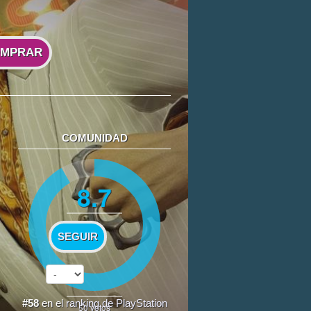
MPRAR
COMUNIDAD
8.7
SEGUIR
#58
en el
ranking de PlayStation
50
votos