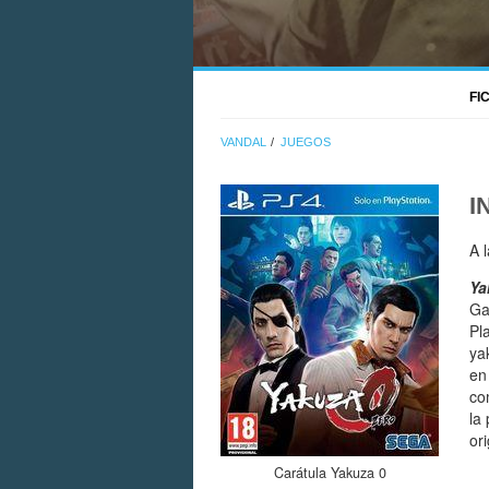
FI
VANDAL
JUEGOS
I
A 
Ya
Ga
Pl
ya
en
co
la
or
Carátula Yakuza 0