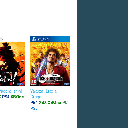
ragon: Ishin!
Yakuza: Like a
X
PS4
XBOne
Dragon
PS4
XSX
XBOne
PC
PS5