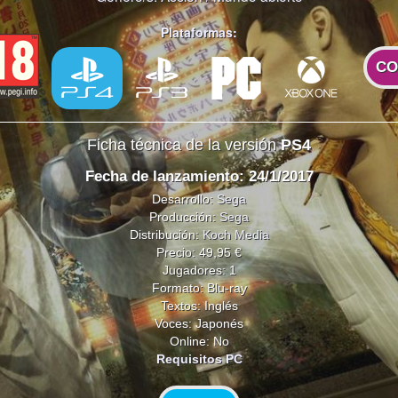
Plataformas:
CO
Ficha técnica de la versión
PS4
Fecha de lanzamiento: 24/1/2017
Desarrollo:
Sega
Producción:
Sega
Distribución:
Koch Media
Precio: 49,95 €
Jugadores: 1
Formato: Blu-ray
Textos: Inglés
Voces: Japonés
Online: No
Requisitos PC