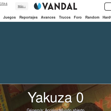
GTA 6
Más ↓
Juegos
Reportajes
Avances
Trucos
Foro
Random
Hard
Yakuza 0
Género/s:
Acción
/
Mundo abierto