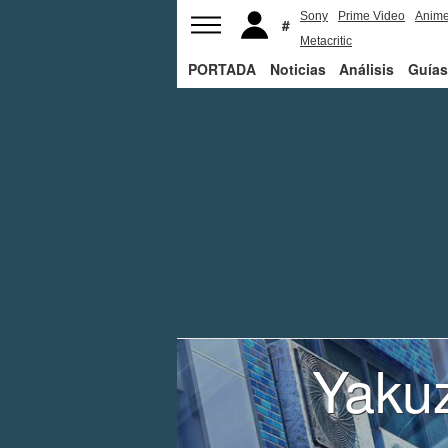
Sony
Prime Video
Anim
Metacritic
PORTADA
Noticias
Análisis
Guías
Yakuz