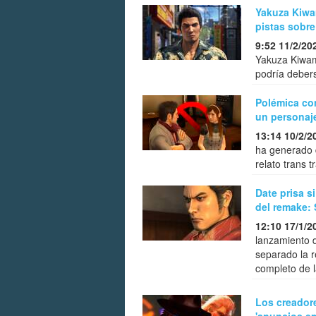
Yakuza Kiwam
pistas sobre
9:52 11/2/20
Yakuza Kiwami
podría debers
Polémica co
un personaje
13:14 10/2/2
ha generado d
relato trans 
Date prisa s
del remake: 
12:10 17/1/2
lanzamiento 
separado la r
completo de l
Los creador