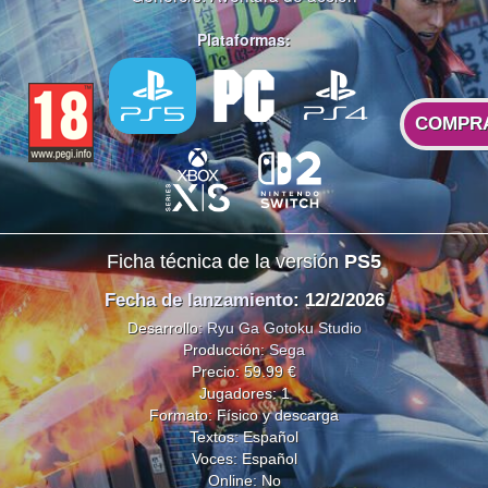
Plataformas:
COMPR
Ficha técnica de la versión
PS5
Fecha de lanzamiento
: 12/2/2026
Desarrollo:
Ryu Ga Gotoku Studio
Producción:
Sega
Precio: 59.99 €
Jugadores: 1
Formato: Físico y descarga
Textos: Español
Voces: Español
Online: No