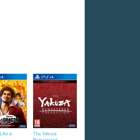
Like a
The Yakuza
Remastered