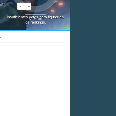
Insuficientes votos para figurar en
Sin votos
los rankings.
S