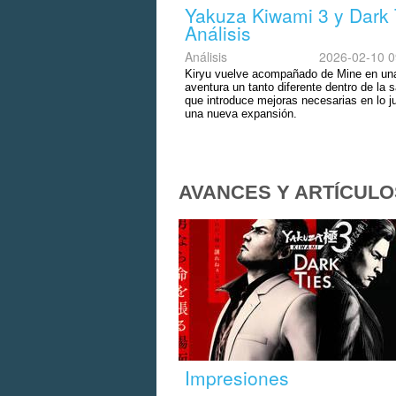
Yakuza Kiwami 3 y Dark 
Análisis
Análisis
2026-02-10 0
Kiryu vuelve acompañado de Mine en un
aventura un tanto diferente dentro de la 
que introduce mejoras necesarias en lo j
una nueva expansión.
AVANCES Y ARTÍCULO
Impresiones