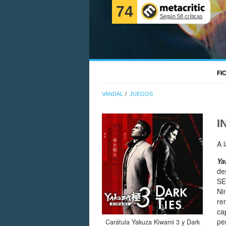
74
Según 58 críticas
FI
VANDAL
JUEGOS
I
A 
Ya
de
SE
Ni
re
ca
pe
Carátula Yakuza Kiwami 3 y Dark