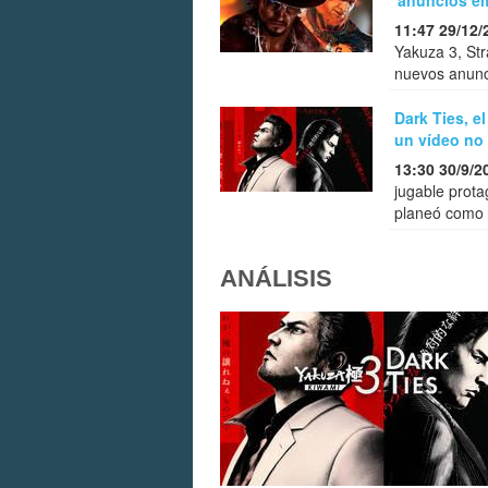
'anuncios e
11:47 29/12/
Yakuza 3, St
nuevos anunc
Dark Ties, 
un vídeo no 
13:30 30/9/2
jugable prota
planeó como 
ANÁLISIS