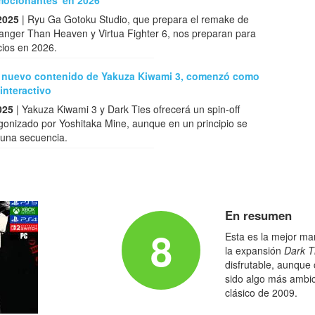
mocionantes' en 2026
2025
| Ryu Ga Gotoku Studio, que prepara el remake de
ranger Than Heaven y Virtua Fighter 6, nos preparan para
ios en 2026.
el nuevo contenido de Yakuza Kiwami 3, comenzó como
interactivo
025
| Yakuza Kiwami 3 y Dark Ties ofrecerá un spin-off
gonizado por Yoshitaka Mine, aunque en un principio se
una secuencia.
En resumen
8
Esta es la mejor ma
la expansión
Dark T
disfrutable, aunqu
sido algo más ambici
clásico de 2009.