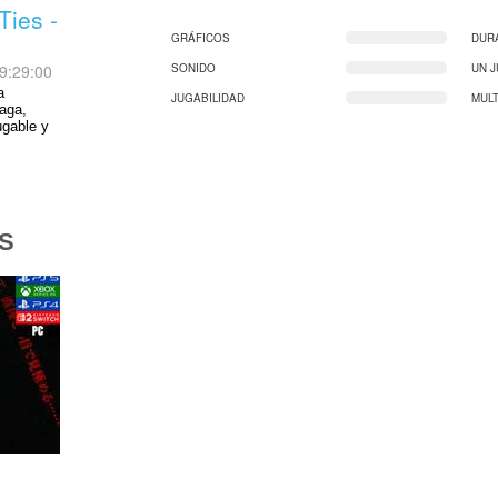
Ties -
GRÁFICOS
DUR
9:29:00
SONIDO
UN 
a
JUGABILIDAD
MUL
saga,
ugable y
S