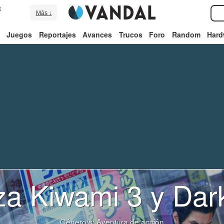
e
Más ↓
Juegos
Reportajes
Avances
Trucos
Foro
Random
Hard
a Kiwami 3 y Dar
Género/s:
Aventura de acción