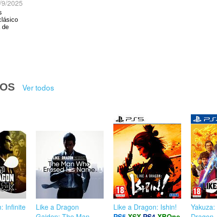
/9/2025
s
clásico
a de
DOS
Ver todos
 Infinite
Like a Dragon
Like a Dragon: Ishin!
Yakuza: 
Gaiden: The Man
PS5
XSX
PS4
XBOne
Dragon