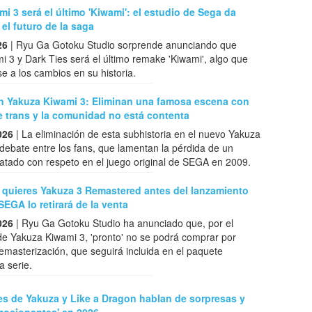
i 3 será el último 'Kiwami': el estudio de Sega da
 el futuro de la saga
26
| Ryu Ga Gotoku Studio sorprende anunciando que
 3 y Dark Ties será el último remake 'Kiwami', algo que
e a los cambios en su historia.
n Yakuza Kiwami 3: Eliminan una famosa escena con
 trans y la comunidad no está contenta
026
| La eliminación de esta subhistoria en el nuevo Yakuza
ebate entre los fans, que lamentan la pérdida de un
tratado con respeto en el juego original de SEGA en 2009.
i quieres Yakuza 3 Remastered antes del lanzamiento
SEGA lo retirará de la venta
026
| Ryu Ga Gotoku Studio ha anunciado que, por el
de Yakuza Kiwami 3, 'pronto' no se podrá comprar por
emasterización, que seguirá incluida en el paquete
a serie.
es de Yakuza y Like a Dragon hablan de sorpresas y