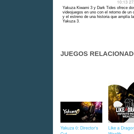
10:13 27
Yakuza Kiwami 3 y Dark Tides ofrece do
videojuegos en uno con el retorno de un 
y el estreno de una historia que amplía l
Yakuza 3.
JUEGOS RELACIONA
Yakuza 0: Director's
Like a Dragon:
Cut
Wealth