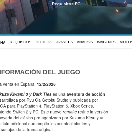
Requisitos PC
REQUISITOS
NOTICIAS
AVANCES
ANÁLISIS
IMÁGENES
VÍDEO
CHA
NFORMACIÓN DEL JUEGO
la venta en España:
12/2/2026
kuza Kiwami 3 y Dark Ties
es una
aventura de acción
sarrollada por Ryu Ga Gotoku Studio y publicada por
GA para PlayStation 4, PlayStation 5, Xbox Series,
ntendo Switch 2 y PC. Este nuevo
remake
reúne la versión
novada del clásico protagonizado por Kazuma Kiryu y un
pítulo adicional que amplía los acontecimientos y
rsonajes de la trama original.