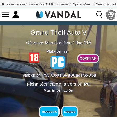
Peter Jackson
Gameplay GTA 6
Superman
Spider-Man
El Señor de los A
Grand Theft Auto V
Género/s:
Mundo abierto
/
Tipo GTA
Plataformas:
COMPRAR
También en:
PS3
X360
PS4
XBOne
PS5
XSX
Ficha técnica de la versión
PC
Más información
TRUCOS PC
LOGROS