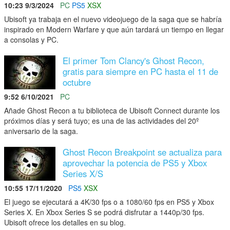
10:23 9/3/2024
PC
PS5
XSX
Ubisoft ya trabaja en el nuevo videojuego de la saga que se habría
inspirado en Modern Warfare y que aún tardará un tiempo en llegar
a consolas y PC.
El primer Tom Clancy's Ghost Recon,
gratis para siempre en PC hasta el 11 de
octubre
9:52 6/10/2021
PC
Añade Ghost Recon a tu biblioteca de Ubisoft Connect durante los
próximos días y será tuyo; es una de las actividades del 20º
aniversario de la saga.
Ghost Recon Breakpoint se actualiza para
aprovechar la potencia de PS5 y Xbox
Series X/S
10:55 17/11/2020
PS5
XSX
El juego se ejecutará a 4K/30 fps o a 1080/60 fps en PS5 y Xbox
Series X. En Xbox Series S se podrá disfrutar a 1440p/30 fps.
Ubisoft ofrece los detalles en su blog.