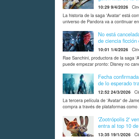
10:29 9/4/2026
Cin
La historia de la saga 'Avatar' está com
universo de Pandora va a continuar en
No está cancelada
de ciencia ficció
10:01 1/4/2026
Cin
Rae Sanchini, productora de la saga 'A
puede empezar pronto: Disney no cance
Fecha confirmada:
de lo esperado tr
12:52 24/3/2026
Ci
La tercera película de 'Avatar' de Jame
compra a través de plataformas como
'Zootrópolis 2' ve
entra al top 10 de
13:35 19/1/2026
Ci