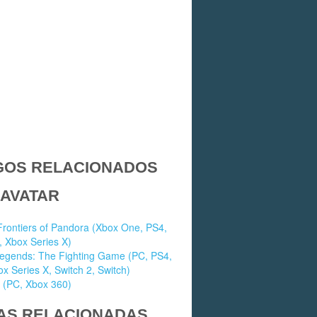
GOS RELACIONADOS
 AVATAR
Frontiers of Pandora (Xbox One, PS4,
 Xbox Series X)
Legends: The Fighting Game (PC, PS4,
x Series X, Switch 2, Switch)
 (PC, Xbox 360)
AS RELACIONADAS