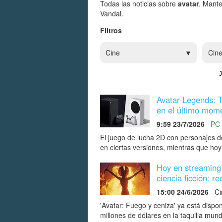
Todas las noticias sobre
avatar
. Mante
Vandal.
Filtros
Cine
Cin
Avatar Legends: 
en el último mom
9:59 23/7/2026
PC
El juego de lucha 2D con personajes d
en ciertas versiones, mientras que ho
Hoy en streaming 
ciencia ficción: r
15:00 24/6/2026
Ci
'Avatar: Fuego y ceniza' ya está dispo
millones de dólares en la taquilla mund