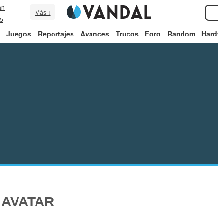
an
Más ↓
5
Juegos
Reportajes
Avances
Trucos
Foro
Random
Hard
 AVATAR