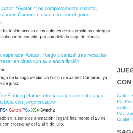
actor: ''Avatar 4' es completamente distinta,
e James Cameron, acabo de leer el guion'
e
ue ha tenido acceso a los guiones de las próximas entregas
elícula podría cambiar por completo la saga de ciencia
a esperada 'Avatar: Fuego y ceniza' tras recaudar
rasar en cines con su ciencia ficción
ne
JUE
ntrega de la saga de ciencia ficción de James Cameron, ya
CON
4 de junio.
The Fighting Game retrasa su lanzamiento unas
Avatar: 
a beta con juego cruzado
PC, PS5,
Avatar 
PS4
Switch
PS5
XSX
Switch2
PS5, Xbo
do en la serie de animación, llegará finalmente el 23 de
Quake 4
 con cross-play del 2 al 5 de julio.
SAG