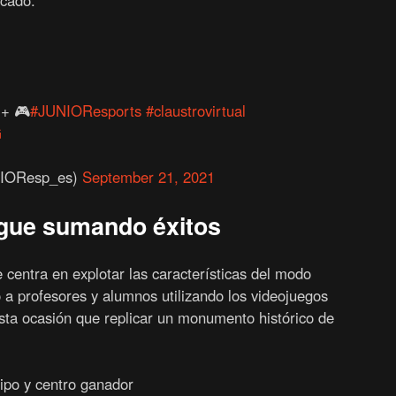
icado.
 + 🎮
#JUNIOResports
#claustrovirtual
G
IOResp_es)
September 21, 2021
sigue sumando éxitos
e centra en explotar las características del modo
o a profesores y alumnos utilizando los videojuegos
sta ocasión que replicar un monumento histórico de
uipo y centro ganador
licante), con su recreación del Oceanogràfic de