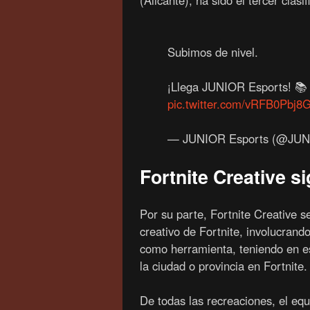
(Alicante), ha sido el tercer clasif
Subimos de nivel.
¡Llega JUNIOR Esports! 📚
pic.twitter.com/vRFB0Pbj8
— JUNIOR Esports (@JUN
Fortnite Creative 
Por su parte, Fortnite Creative s
creativo de Fortnite, involucrand
como herramienta, teniendo en e
la ciudad o provincia en Fortnite.
De todas las recreaciones, el eq
fue el IES La Canal, de Petrer (A