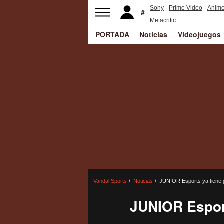
Sony
Prime Video
Anim
Metacritic
PORTADA
Noticias
Videojuegos
Vandal Sports
Noticias
JUNIOR Esports ya tiene g
JUNIOR Esport