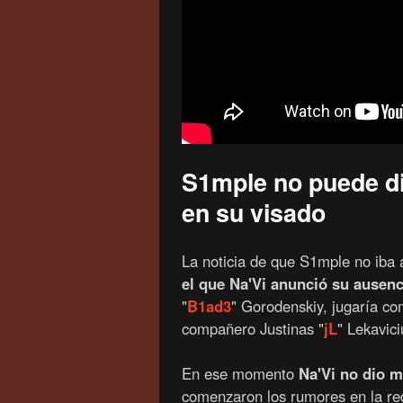
S1mple no puede di
en su visado
La noticia de que S1mple no iba 
el que Na'Vi anunció su ausenc
"⁠
B1ad3⁠
" Gorodenskiy, jugaría co
compañero Justinas "⁠
jL⁠
" Lekavici
En ese momento
Na'Vi no dio m
comenzaron los rumores en la red 