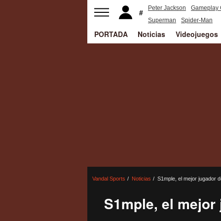
Peter Jackson
Gameplay 
Superman
Spider-Man
PORTADA
Noticias
Videojuegos
Vandal Sports
Noticias
S1mple, el mejor jugador 
S1mple, el mejor