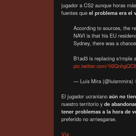
jugador a CS2 aunque horas más 
fuentes que
el problema era el
According to sources, the r
NAVI is that his EU residenc
Sydney, there was a chance 
B1ad3 is replacing s1mple a
pic.twitter.com/1l0QnhgQC
— Luís Mira (@luismmira)
El jugador ucraniano
aún no tien
nuestro territorio y
de abandonar 
tener problemas a la hora de v
preferido no arriesgarse.
Vía