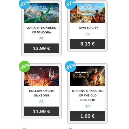
-53%
-67%
AVATAR: FRONTIERS
TOWN TO CITY
OF PANDORA
PC
PC
8.19 €
13.99 €
-38%
-82%
HOLLOW KNIGHT:
STAR WARS: KNIGHTS
SILKSONG
OF THE OLD
REPUBLIC
PC
PC
11.99 €
1.66 €