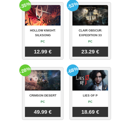
-35%
-53%
HOLLOW KNIGHT:
CLAIR OBSCUR:
SILKSONG
EXPEDITION 33
PC
PC
12.99 €
23.29 €
-28%
-68%
CRIMSON DESERT
LIES OF P
PC
PC
49.99 €
18.69 €