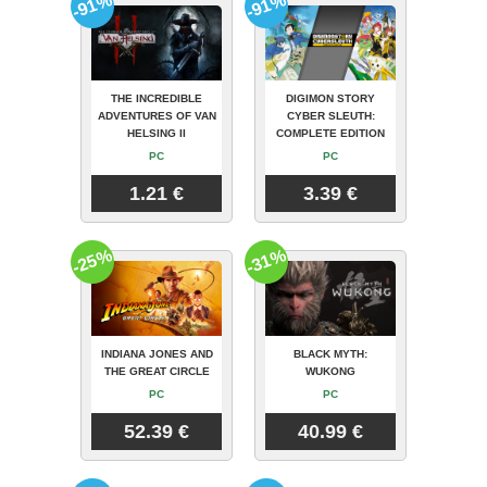
-91%
-91%
THE INCREDIBLE
DIGIMON STORY
ADVENTURES OF VAN
CYBER SLEUTH:
HELSING II
COMPLETE EDITION
PC
PC
1.21 €
3.39 €
-25%
-31%
INDIANA JONES AND
BLACK MYTH:
THE GREAT CIRCLE
WUKONG
PC
PC
52.39 €
40.99 €