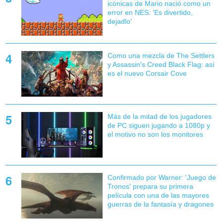
icónicas de Mario nació como un
error en NES: 'Es divertido,
dejadlo'
Como una mezcla de The Settlers
y Assassin's Creed Black Flag: así
es el nuevo Corsair Cove
Más de la mitad de los jugadores
de PC siguen jugando a 1080p y
el motivo no son los monitores
Confirmado por Warner: 'Juego de
Tronos' prepara su primera
película con una de las mayores
guerras de la fantasía y dragones