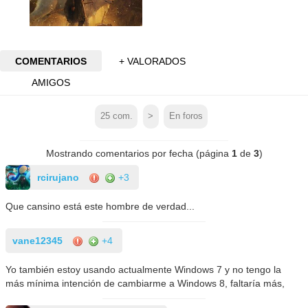
COMENTARIOS
+ VALORADOS
AMIGOS
25
com.
>
En foros
Mostrando comentarios por fecha (página
1
de
3
)
rcirujano
+3
Que cansino está este hombre de verdad...
vane12345
+4
Yo también estoy usando actualmente Windows 7 y no tengo la
más mínima intención de cambiarme a Windows 8, faltaría más,