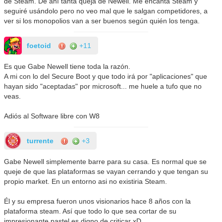
de Steam. De ahí tanta queja de Newell. Me encanta Steam y
seguiré usándolo pero no veo mal que le salgan competidores, a
ver si los monopolios van a ser buenos según quién los tenga.
foetoid
+11
Es que Gabe Newell tiene toda la razón.
A mi con lo del Secure Boot y que todo irá por "aplicaciones" que
hayan sido "aceptadas" por microsoft... me huele a tufo que no
veas.
Adiós al Software libre con W8
turrente
+3
Gabe Newell simplemente barre para su casa. Es normal que se
queje de que las plataformas se vayan cerrando y que tengan su
propio market. En un entorno asi no existiria Steam.
Él y su empresa fueron unos visionarios hace 8 años con la
plataforma steam. Así que todo lo que sea cortar de su
impresionante pastel es digno de criticar xD.