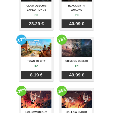
CLAIR OBSCUR:
BLACK MYTH:
EXPEDITION 33
WUKONG
PC
PC
23.29 €
40.99 €
-67%
-28%
TOWN TO CITY
CRIMSON DESERT
PC
PC
8.19 €
49.99 €
-35%
-38%
HOLLOW KNIGHT:
HOLLOW KNIGHT: