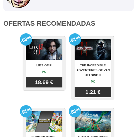
OFERTAS RECOMENDADAS
-68%
-91%
LIES OF P
THE INCREDIBLE
ADVENTURES OF VAN
PC
HELSING II
18.69 €
PC
1.21 €
-91%
-53%