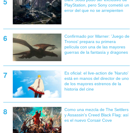
PlayStation, pero Sony cometió un
error del que no se arrepienten
Confirmado por Warner: 'Juego de
Tronos' prepara su primera
película con una de las mayores
guerras de la fantasía y dragones
Es oficial: el live-action de 'Naruto'
está en manos del director de uno
de los mayores estrenos de la
historia del cine
Como una mezcla de The Settlers
y Assassin's Creed Black Flag: así
es el nuevo Corsair Cove