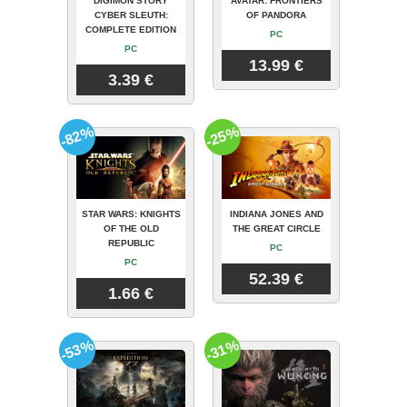
DIGIMON STORY
AVATAR: FRONTIERS
CYBER SLEUTH:
OF PANDORA
COMPLETE EDITION
PC
PC
13.99 €
3.39 €
-82%
-25%
STAR WARS: KNIGHTS
INDIANA JONES AND
OF THE OLD
THE GREAT CIRCLE
REPUBLIC
PC
PC
52.39 €
1.66 €
-53%
-31%