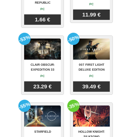
REPUBLIC
PC
PC
11.99 €
1.66 €
-53%
-50%
CLAIR OBSCUR:
007 FIRST LIGHT
EXPEDITION 33
DELUXE EDITION
PC
PC
23.29 €
39.49 €
-55%
-35%
STARFIELD
HOLLOW KNIGHT:
SILKSONG