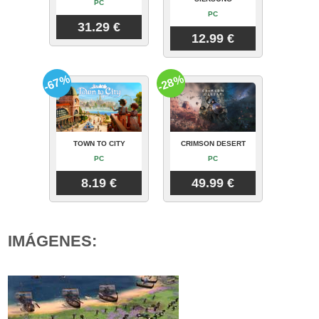
PC
PC
31.29 €
12.99 €
-67%
-28%
TOWN TO CITY
CRIMSON DESERT
PC
PC
8.19 €
49.99 €
IMÁGENES: