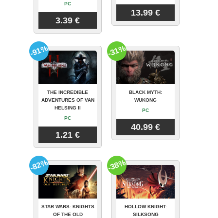
PC
13.99 €
3.39 €
-91%
-31%
THE INCREDIBLE
BLACK MYTH:
ADVENTURES OF VAN
WUKONG
HELSING II
PC
PC
40.99 €
1.21 €
-82%
-38%
STAR WARS: KNIGHTS
HOLLOW KNIGHT:
OF THE OLD
SILKSONG