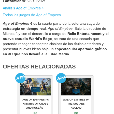
Lanzamiento:
28/10/2021
Análisis Age of Empires 4
Todos los juegos de Age of Empires
Age of Empires 4
es la cuarta parte de la veterana saga de
estrategia en tiempo real
,
Age of Empires
. Bajo la dirección de
Microsoft y con el desarrollo a cargo de
Relic Entertainment y el
nuevo estudio World’s Edge
, se trata de una secuela que
pretende recoger conceptos clásicos de los títulos anteriores y
presentar nuevas ideas bajo un
espectacular apartado gráfico
en 3D que nos llevará a la Edad Media.
OFERTAS RELACIONADAS
-57%
-56%
AGE OF EMPIRES IV:
AGE OF EMPIRES IV:
KNIGHTS OF CROSS
THE SULTANS
AND ROSEÂ€¯
ASCEND
PC
PC