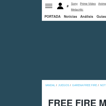
Sony
Prime Video
Anim
Metacritic
PORTADA
Noticias
Análisis
Guías
VANDAL
JUEGOS
GARENA FREE FIRE
NOT
FREE FIRE MA