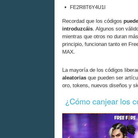
FE2R8T6Y4U1I
Recordad que los códigos
puede
introduzcáis
. Algunos son válid
mientras que otros no duran más
principio, funcionan tanto en Fr
MAX.
La mayoría de los códigos liber
aleatorias
que pueden ser artíc
oro, tokens, nuevos diseños y 
¿Cómo canjear los c