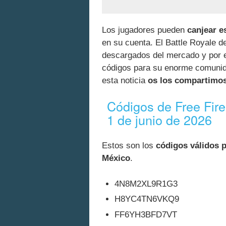
Los jugadores pueden
canjear e
en su cuenta. El Battle Royale d
descargados del mercado y por e
códigos para su enorme comunida
esta noticia
os los compartimo
Códigos de Free Fire
1 de junio de 2026
Estos son los
códigos válidos p
México
.
4N8M2XL9R1G3
H8YC4TN6VKQ9
FF6YH3BFD7VT