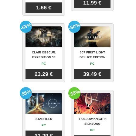
11.99 €
1.66 €
-53%
-50%
CLAIR OBSCUR:
007 FIRST LIGHT
EXPEDITION 33
DELUXE EDITION
PC
PC
23.29 €
39.49 €
-55%
-35%
STARFIELD
HOLLOW KNIGHT:
SILKSONG
PC
PC
31.29 €