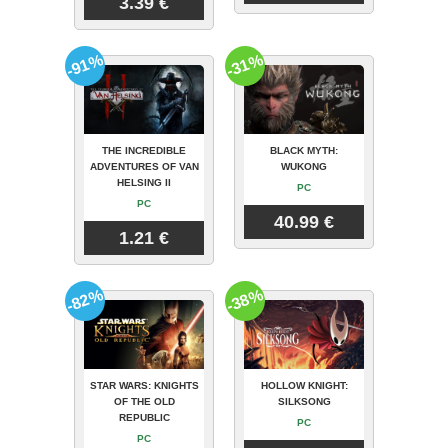
3.39 €
-91%
-31%
THE INCREDIBLE
BLACK MYTH:
ADVENTURES OF VAN
WUKONG
HELSING II
PC
PC
40.99 €
1.21 €
-82%
-38%
STAR WARS: KNIGHTS
HOLLOW KNIGHT:
OF THE OLD
SILKSONG
REPUBLIC
PC
PC