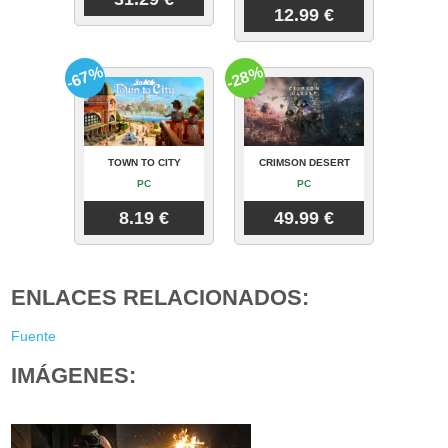
12.99 €
-67%
-28%
TOWN TO CITY
CRIMSON DESERT
PC
PC
8.19 €
49.99 €
ENLACES RELACIONADOS:
Fuente
IMÁGENES: