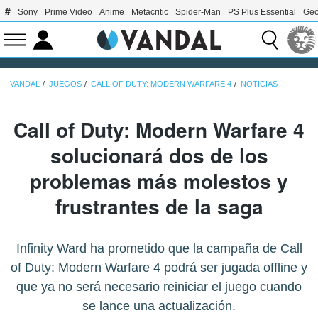
Sony
Prime Video
Anime
Metacritic
Spider-Man
PS Plus Essential
Geo
VANDAL
JUEGOS
CALL OF DUTY: MODERN WARFARE 4
NOTICIAS
Call of Duty: Modern Warfare 4
solucionará dos de los
problemas más molestos y
frustrantes de la saga
Infinity Ward ha prometido que la campaña de Call
of Duty: Modern Warfare 4 podrá ser jugada offline y
que ya no será necesario reiniciar el juego cuando
se lance una actualización.