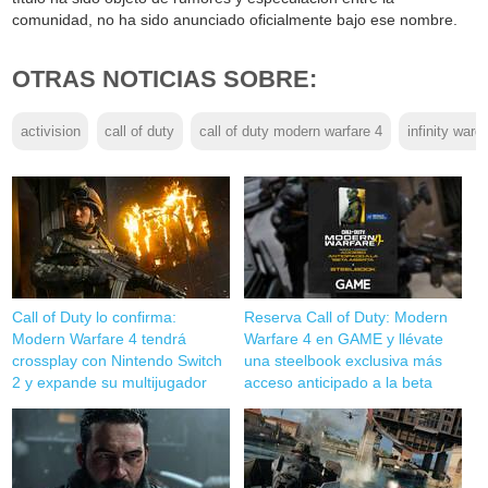
comunidad, no ha sido anunciado oficialmente bajo ese nombre.
OTRAS NOTICIAS SOBRE:
activision
call of duty
call of duty modern warfare 4
infinity ward
Call of Duty lo confirma:
Reserva Call of Duty: Modern
Modern Warfare 4 tendrá
Warfare 4 en GAME y llévate
crossplay con Nintendo Switch
una steelbook exclusiva más
2 y expande su multijugador
acceso anticipado a la beta