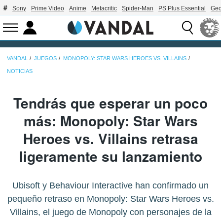
Sony
Prime Video
Anime
Metacritic
Spider-Man
PS Plus Essential
Geo
VANDAL
JUEGOS
MONOPOLY: STAR WARS HEROES VS. VILLAINS
NOTICIAS
Tendrás que esperar un poco
más: Monopoly: Star Wars
Heroes vs. Villains retrasa
ligeramente su lanzamiento
Ubisoft y Behaviour Interactive han confirmado un
pequeño retraso en Monopoly: Star Wars Heroes vs.
Villains, el juego de Monopoly con personajes de la