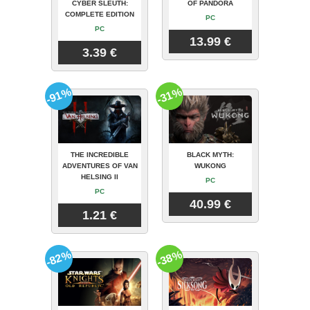
CYBER SLEUTH:
OF PANDORA
COMPLETE EDITION
PC
PC
13.99 €
3.39 €
-91%
-31%
THE INCREDIBLE
BLACK MYTH:
ADVENTURES OF VAN
WUKONG
HELSING II
PC
PC
40.99 €
1.21 €
-82%
-38%