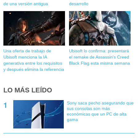
de una versión antigua
desarrollo
Una oferta de trabajo de
Ubisoft lo confirma: presentará
Ubisoft menciona la IA
el remake de Assassin's Creed
generativa entre los requisitos
Black Flag esta misma semana
y después elimina la referencia
LO MÁS LEÍDO
Sony saca pecho asegurando que
sus consolas son más
económicas que un PC de alta
gama