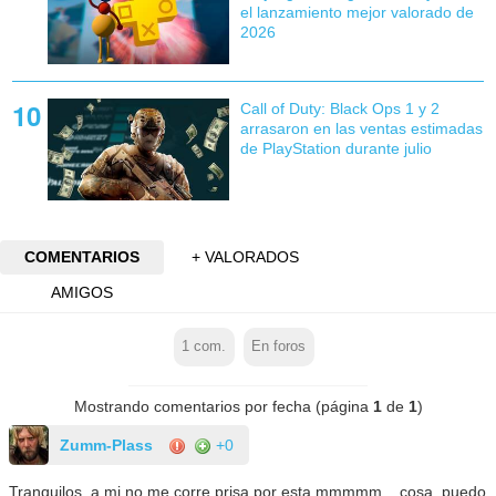
el lanzamiento mejor valorado de
2026
Call of Duty: Black Ops 1 y 2
arrasaron en las ventas estimadas
de PlayStation durante julio
COMENTARIOS
+ VALORADOS
AMIGOS
1
com.
En foros
Mostrando comentarios por fecha (página
1
de
1
)
Zumm-Plass
+0
Tranquilos, a mi no me corre prisa por esta mmmmm... cosa, puedo