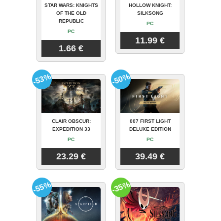
STAR WARS: KNIGHTS
HOLLOW KNIGHT:
OF THE OLD
SILKSONG
REPUBLIC
PC
PC
11.99 €
1.66 €
-53%
-50%
CLAIR OBSCUR:
007 FIRST LIGHT
EXPEDITION 33
DELUXE EDITION
PC
PC
23.29 €
39.49 €
-55%
-35%