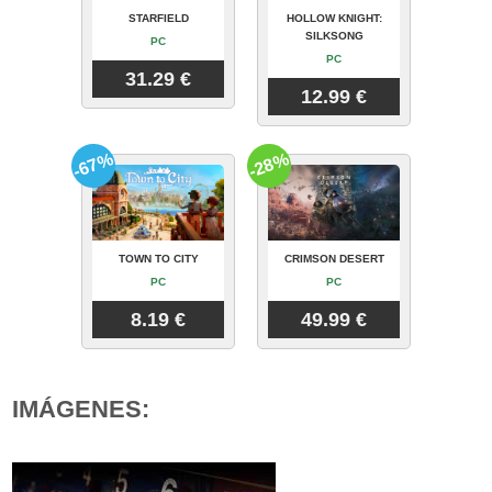
STARFIELD
HOLLOW KNIGHT:
SILKSONG
PC
PC
31.29 €
12.99 €
-67%
-28%
TOWN TO CITY
CRIMSON DESERT
PC
PC
8.19 €
49.99 €
IMÁGENES: