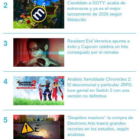
Candidato a GOTY: acaba de
estrenarse y ya es el mejor
lanzamiento de 2026 según
Metacritic
Resident Evil Veronica apunta a
éxito y Capcom celebra un hito
conseguido por el remake
Análisis Xenoblade Chronicles 2:
El descomunal y particular JRPG
luce genial en Switch 2 con una
versión no definitiva
'Despidos masivos': la compra de
Electronic Arts traerá grandes
recortes en los estudios, según
analistas