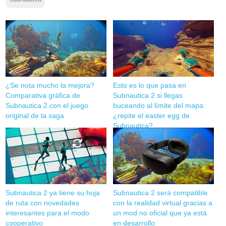
¿Se nota mucho la mejora?
Esto es lo que pasa en
Comparativa gráfica de
Subnautica 2 si llegas
Subnautica 2 con el juego
buceando al límite del mapa:
original de la saga
¿repite el easter egg de
Subnautica?
Subnautica 2 ya tiene su hoja
Subnautica 2 será compatible
de ruta con novedades
con la realidad virtual gracias a
interesantes para el modo
un mod no oficial que ya está
cooperativo
en desarrollo