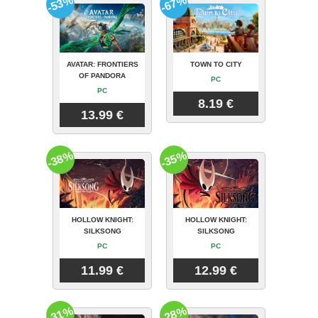
-53%
-67%
AVATAR: FRONTIERS
TOWN TO CITY
OF PANDORA
PC
PC
8.19 €
13.99 €
-38%
-35%
HOLLOW KNIGHT:
HOLLOW KNIGHT:
SILKSONG
SILKSONG
PC
PC
11.99 €
12.99 €
-31%
-28%