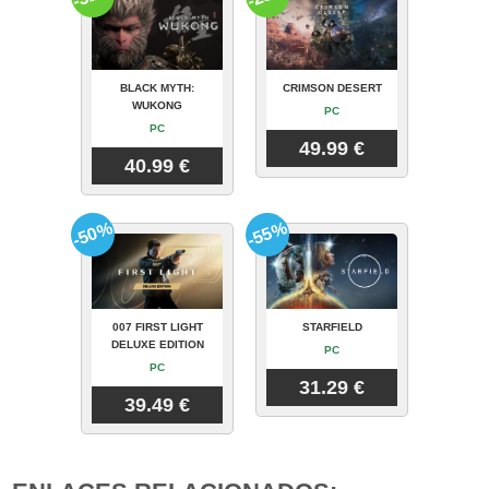
BLACK MYTH:
CRIMSON DESERT
WUKONG
PC
PC
49.99 €
40.99 €
-50%
-55%
007 FIRST LIGHT
STARFIELD
DELUXE EDITION
PC
PC
31.29 €
39.49 €