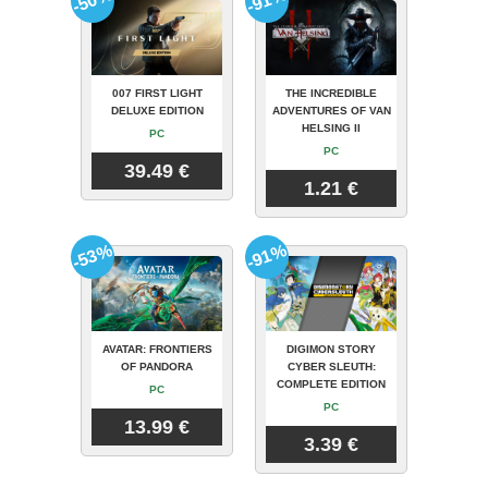
-50%
-91%
007 FIRST LIGHT
THE INCREDIBLE
DELUXE EDITION
ADVENTURES OF VAN
HELSING II
PC
PC
39.49 €
1.21 €
-53%
-91%
AVATAR: FRONTIERS
DIGIMON STORY
OF PANDORA
CYBER SLEUTH:
COMPLETE EDITION
PC
PC
13.99 €
3.39 €