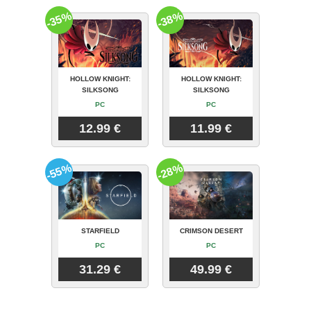
-35%
-38%
HOLLOW KNIGHT:
HOLLOW KNIGHT:
SILKSONG
SILKSONG
PC
PC
12.99 €
11.99 €
-55%
-28%
STARFIELD
CRIMSON DESERT
PC
PC
31.29 €
49.99 €