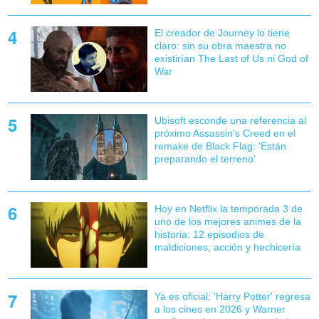
El creador de Journey lo tiene
claro: sin su obra maestra no
existirían The Last of Us ni God of
War
Ubisoft esconde una referencia al
próximo Assassin's Creed en el
remake de Black Flag: 'Están
preparando el terreno'
Hoy en Netflix la temporada 3 de
uno de los mejores animes de la
historia: 12 episodios de
maldiciones, acción y hechicería
Ya es oficial: 'Harry Potter' regresa
a los cines en 2026 y Warner