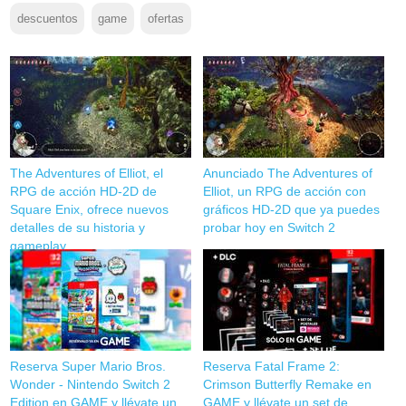
descuentos
game
ofertas
The Adventures of Elliot, el
Anunciado The Adventures of
RPG de acción HD-2D de
Elliot, un RPG de acción con
Square Enix, ofrece nuevos
gráficos HD-2D que ya puedes
detalles de su historia y
probar hoy en Switch 2
gameplay
Reserva Super Mario Bros.
Reserva Fatal Frame 2:
Wonder - Nintendo Switch 2
Crimson Butterfly Remake en
Edition en GAME y llévate un
GAME y llévate un set de