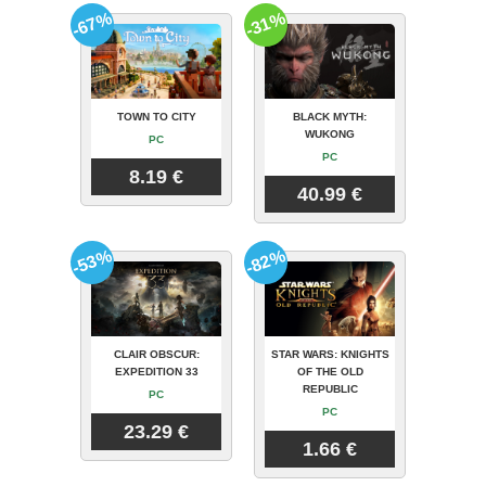
-67%
-31%
TOWN TO CITY
BLACK MYTH:
WUKONG
PC
PC
8.19 €
40.99 €
-53%
-82%
CLAIR OBSCUR:
STAR WARS: KNIGHTS
EXPEDITION 33
OF THE OLD
REPUBLIC
PC
PC
23.29 €
1.66 €