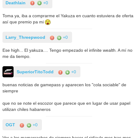
Deathlain
+0
Toma ya, iba a comprarme el Yakuza en cuanto estuviera de oferta
así que premio pa mi
Larry_Threepwood
+0
Ese high... El yakuza.... Tengo empezado el infinite wealth. A mí no
me da tiempo.
SuperiorTitoTodd
+0
buenas noticias de gamepass y aparecen los "cola sociable" de
siempre
que no se note el escozor que parece que en lugar de usar papel
utilizan chiles habaneros
OGT
+0
Ver a los mamarrachos de siempre hacer el ridículo mes tras mes,