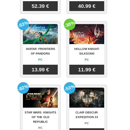
52.39 €
40.99 €
-53%
-38%
AVATAR: FRONTIERS
HOLLOW KNIGHT:
OF PANDORA
SILKSONG
PC
PC
13.99 €
11.99 €
-82%
-53%
STAR WARS: KNIGHTS
CLAIR OBSCUR:
OF THE OLD
EXPEDITION 33
REPUBLIC
PC
PC