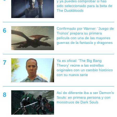
y ya puedes comprobar si has
sido seleccionado para la beta de
The Duskbloods
Confirmado por Warner: 'Juego de
Tronos' prepara su primera
película con una de las mayores
guerras de la fantasía y dragones
Ya es oficial: 'The Big Bang
Theory' reúne a las estrellas
originales con un cambio histórico
con su nueva serie
Así de diferente iba a ser Demon's
Souls: en primera persona y con
monstruos de Dark Souls