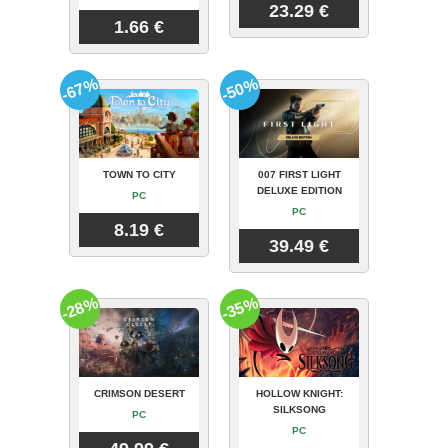
23.29 €
1.66 €
-67%
-50%
TOWN TO CITY
007 FIRST LIGHT
DELUXE EDITION
PC
PC
8.19 €
39.49 €
-28%
-35%
CRIMSON DESERT
HOLLOW KNIGHT:
SILKSONG
PC
PC