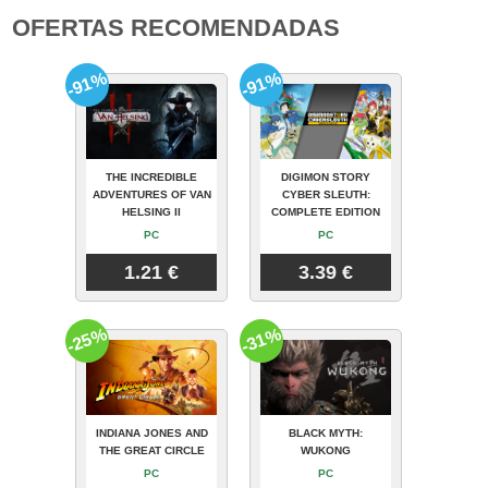
OFERTAS RECOMENDADAS
-91%
-91%
THE INCREDIBLE
DIGIMON STORY
ADVENTURES OF VAN
CYBER SLEUTH:
HELSING II
COMPLETE EDITION
PC
PC
1.21 €
3.39 €
-25%
-31%
INDIANA JONES AND
BLACK MYTH:
THE GREAT CIRCLE
WUKONG
PC
PC