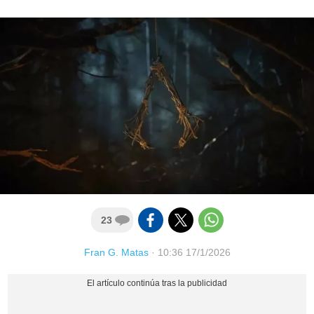
23
Fran G. Matas
·
10:36 17/1/2026