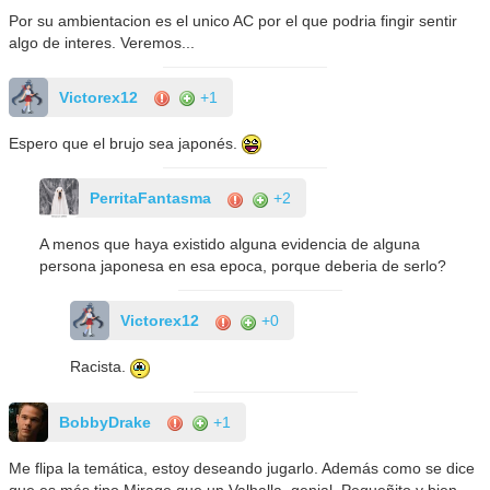
Por su ambientacion es el unico AC por el que podria fingir sentir
algo de interes. Veremos...
Victorex12
+1
Espero que el brujo sea japonés.
PerritaFantasma
+2
A menos que haya existido alguna evidencia de alguna
persona japonesa en esa epoca, porque deberia de serlo?
Victorex12
+0
Racista.
BobbyDrake
+1
Me flipa la temática, estoy deseando jugarlo. Además como se dice
que es más tipo Mirage que un Valhalla, genial. Pequeñito y bien