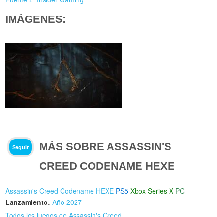
Fuente 2: Insider Gaming
IMÁGENES:
MÁS SOBRE ASSASSIN'S
Seguir
CREED CODENAME HEXE
Assassin's Creed Codename HEXE
PS5
Xbox Series X
PC
Lanzamiento:
Año 2027
Todos los juegos de Assassin's Creed