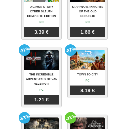
DIGIMON STORY
STAR WARS: KNIGHTS
CYBER SLEUTH:
OF THE OLD
COMPLETE EDITION
REPUBLIC
PC
PC
3.39 €
1.66 €
-91%
-67%
THE INCREDIBLE
TOWN TO CITY
ADVENTURES OF VAN
PC
HELSING II
8.19 €
PC
1.21 €
-53%
-31%