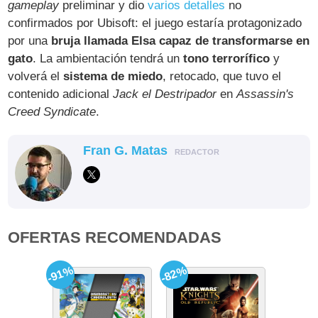
gameplay
preliminar y dio
varios detalles
no
confirmados por Ubisoft: el juego estaría protagonizado
por una
bruja llamada Elsa capaz de transformarse en
gato
. La ambientación tendrá un
tono terrorífico
y
volverá el
sistema de miedo
, retocado, que tuvo el
contenido adicional
Jack el Destripador
en
Assassin's
Creed Syndicate
.
Fran G. Matas
REDACTOR
OFERTAS RECOMENDADAS
-91%
-82%