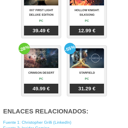
007 FIRST LIGHT
HOLLOW KNIGHT:
DELUXE EDITION
SILKSONG
PC
PC
39.49 €
12.99 €
-28%
-55%
CRIMSON DESERT
STARFIELD
PC
PC
49.99 €
31.29 €
ENLACES RELACIONADOS:
Fuente 1: Christopher Grilli (LinkedIn)