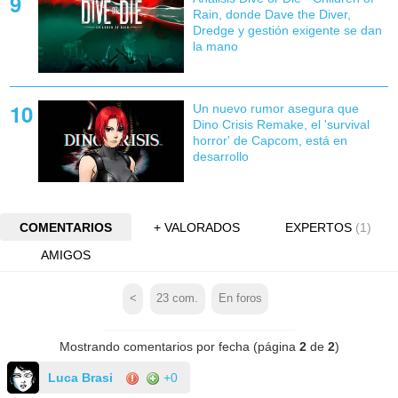
Rain, donde Dave the Diver,
Dredge y gestión exigente se dan
la mano
Un nuevo rumor asegura que
Dino Crisis Remake, el 'survival
horror' de Capcom, está en
desarrollo
COMENTARIOS
+ VALORADOS
EXPERTOS
(1)
AMIGOS
<
23
com.
En foros
Mostrando comentarios por fecha (página
2
de
2
)
Luca Brasi
+0