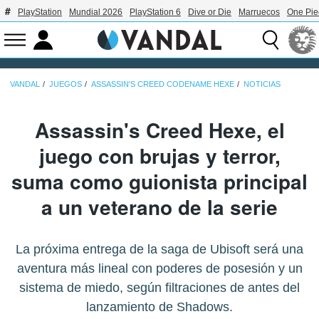
PlayStation
Mundial 2026
PlayStation 6
Dive or Die
Marruecos
One Pie
VANDAL
JUEGOS
ASSASSIN'S CREED CODENAME HEXE
NOTICIAS
Assassin's Creed Hexe, el
juego con brujas y terror,
suma como guionista principal
a un veterano de la serie
La próxima entrega de la saga de Ubisoft será una
aventura más lineal con poderes de posesión y un
sistema de miedo, según filtraciones de antes del
lanzamiento de Shadows.