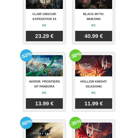
CLAIR OBSCUR:
BLACK MYTH:
EXPEDITION 33
WUKONG
PC
PC
23.29 €
40.99 €
-53%
-38%
AVATAR: FRONTIERS
HOLLOW KNIGHT:
OF PANDORA
SILKSONG
PC
PC
13.99 €
11.99 €
-50%
-35%